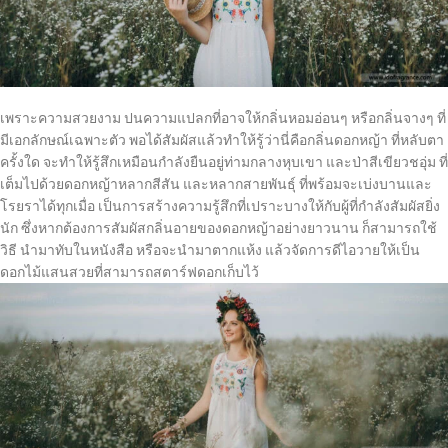
เพราะความสวยงาม ปนความแปลกที่อาจให้กลิ่นหอมอ่อนๆ หรือกลิ่นจางๆ ที่
มีเอกลักษณ์เฉพาะตัว พอได้สัมผัสแล้วทำให้รู้ว่านี่คือกลิ่นดอกหญ้า ที่หลับตา
ครั้งใด จะทำให้รู้สึกเหมือนกำลังยืนอยู่ท่ามกลางหุบเขา และป่าสีเขียวชอุ่ม ที่
เต็มไปด้วยดอกหญ้าหลากสีสัน และหลากสายพันธุ์ ที่พร้อมจะเบ่งบานและ
โรยราได้ทุกเมื่อ เป็นการสร้างความรู้สึกที่เปราะบางให้กับผู้ที่กำลังสัมผัสยิ่ง
นัก ซึ่งหากต้องการสัมผัสกลิ่นอายของดอกหญ้าอย่างยาวนาน ก็สามารถใช้
วิธี นำมาทับในหนังสือ หรือจะนำมาตากแห้ง แล้วจัดการดีไอวายให้เป็น
ดอกไม้แสนสวยที่สามารถสตาร์ฟดอกเก็บไว้