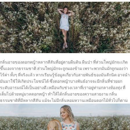
กลิ่นอายของดอกหญ้าหลากสีสันที่อยู่ตามผืนดิน ผืนป่า ที่ส่วนใหญ่มักจะเกิด
ขึ้นเองจากธรรมชาติ ส่วนใหญ่มักจะถูกมองข้าม เพราะพวกมันมักถูกมองว่า
ไร้ค่า ทั้งๆ ที่จริงแล้ว หากเรียนรู้ข้อมูลเกี่ยวกับสายพันธ์ของมันสักนิด อาจนำ
มันมาใช้ให้เกิดประโยชน์ได้ ซึ่งดอกหญ้าบางพันธ์อาจจะมีกลิ่นที่ช่วยยก
ระดับอารมณ์ได้เป็นอย่างดี เหมือนกับช่วงเวลาที่เราอยู่ท่ามกลางท้องทุ่ง ที่
เต็มไปด้วยหมู่มวลดอกหญ้า ทำให้ได้กลิ่นอายของความสวยงาม กลิ่น
ธรรมชาติที่มีหลากสีสัน แม้จะไม่มีกลิ่นหอมหวานเหมือนดอกไม้ทั่วไปก็ตาม