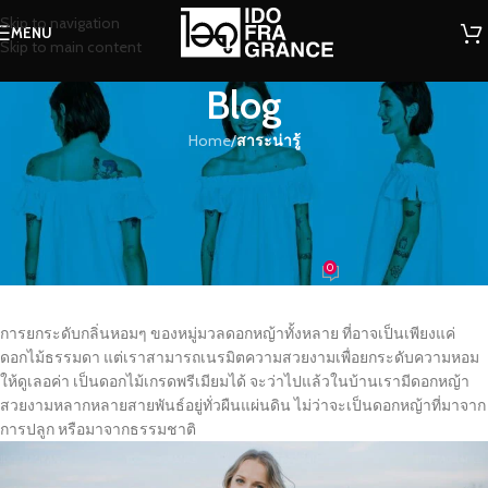
Skip to navigation
MENU
Skip to main content
Blog
Home
/
สาระน่ารู้
สาระน่ารู้
ยกระดับกลิ่นอายความหอมของดอก
หญ้า
0
น้ำหอม
On 19/10/2020
การยกระดับกลิ่นหอมๆ ของหมู่มวลดอกหญ้าทั้งหลาย ที่อาจเป็นเพียงแค่
ดอกไม้ธรรมดา แต่เราสามารถเนรมิตความสวยงามเพื่อยกระดับความหอม
ให้ดูเลอค่า เป็นดอกไม้เกรดพรีเมียมได้ จะว่าไปแล้วในบ้านเรามีดอกหญ้า
สวยงามหลากหลายสายพันธ์อยู่ทั่วผืนแผ่นดิน ไม่ว่าจะเป็นดอกหญ้าที่มาจาก
การปลูก หรือมาจากธรรมชาติ