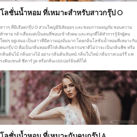
โลชั่นน้ำหอม ที่เหมาะสำหรับสาวกรุ๊ป O
สาวๆ ที่มีเลือดกรุ๊ป O ส่วนใหญ่มีนิสัยลุยๆ และชอบการผจญภัย ชอบความ
ท้าทาย กล้าเสี่ยงแต่เป็นคนที่ชอบเข้าสังคม และสนุกที่ได้ทำการรู้จักผู้คน
ใหม่ๆ อยู่เสมอ เป็นสาวที่มีความมุ่งมั่นมาก โดยกลิ่นโลชั่นน้ำหอมที่เหมาะกับ
คนกรุ๊ป O คือเป็นกลิ่นหอมที่ใกล้เคียงกับธรรมชาติไม่ว่าจะเป็นกลิ่นพืช หรือ
กลิ่นต้นไม้ กลิ่นยางไม้ อย่าง กลิ่นต้นจันทน์ กลิ่นใบไทม์ กลิ่นราสเบอร์รี่ แฟ
รงคินเซนส์ ซีดาร์วูด หรือกลิ่นเปปเปอร์มินต์ก็ได้
โลชั่นน้ำหอม ที่เหมาะกับคนกรุ๊ป A