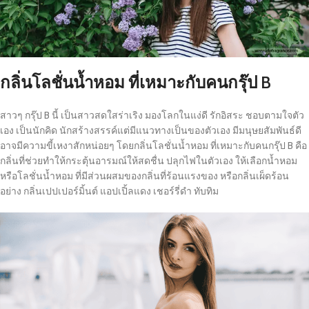
กลิ่นโลชั่นน้ำหอม ที่เหมาะกับคนกรุ๊ป B
สาวๆ กรุ๊ป B นี้ เป็นสาวสดใสร่าเริง มองโลกในแง่ดี รักอิสระ ชอบตามใจตัว
เอง เป็นนักคิด นักสร้างสรรค์แต่มีแนวทางเป็นของตัวเอง มีมนุษยสัมพันธ์ดี
อาจมีความขี้เหงาสักหน่อยๆ โดยกลิ่นโลชั่นน้ำหอม ที่เหมาะกับคนกรุ๊ป B คือ
กลิ่นที่ช่วยทำให้กระตุ้นอารมณ์ให้สดชื่น ปลุกไฟในตัวเอง ให้เลือกน้ำหอม
หรือโลชั่นน้ำหอม ที่มีส่วนผสมของกลิ่นที่ร้อนแรงของ หรือกลิ่นเผ็ดร้อน
อย่าง กลิ่นเปปเปอร์มิ้นต์ แอปเปิ้ลแดง เชอร์รี่ดำ ทับทิม