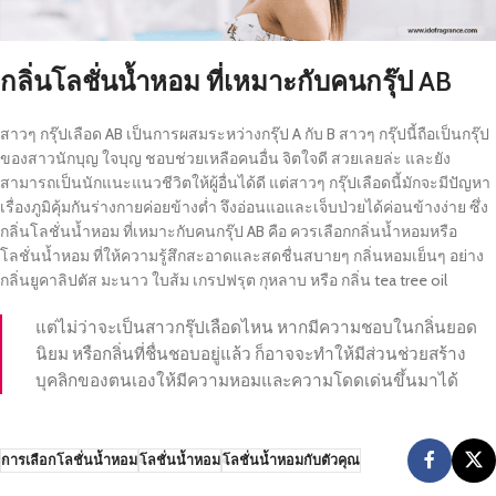
กลิ่นโลชั่นน้ำหอม ที่เหมาะกับคนกรุ๊ป AB
สาวๆ กรุ๊ปเลือด AB เป็นการผสมระหว่างกรุ๊ป A กับ B สาวๆ กรุ๊ปนี้ถือเป็นกรุ๊ป
ของสาวนักบุญ ใจบุญ ชอบช่วยเหลือคนอื่น จิตใจดี สวยเลยล่ะ และยัง
สามารถเป็นนักแนะแนวชีวิตให้ผู้อื่นได้ดี แต่สาวๆ กรุ๊ปเลือดนี้มักจะมีปัญหา
เรื่องภูมิคุ้มกันร่างกายค่อยข้างต่ำ จึงอ่อนแอและเจ็บป่วยได้ค่อนข้างง่าย ซึ่ง
กลิ่นโลชั่นน้ำหอม ที่เหมาะกับคนกรุ๊ป AB คือ ควรเลือกกลิ่นน้ำหอมหรือ
โลชั่นน้ำหอม ที่ให้ความรู้สึกสะอาดและสดชื่นสบายๆ กลิ่นหอมเย็นๆ อย่าง
กลิ่นยูคาลิปตัส มะนาว ใบส้ม เกรปฟรุต กุหลาบ หรือ กลิ่น tea tree oil
แต่ไม่ว่าจะเป็นสาวกรุ๊ปเลือดไหน หากมีความชอบในกลิ่นยอด
นิยม หรือกลิ่นที่ชื่นชอบอยู่แล้ว ก็อาจจะทำให้มีส่วนช่วยสร้าง
บุคลิกของตนเองให้มีความหอมและความโดดเด่นขึ้นมาได้
การเลือกโลชั่นน้ำหอม
โลชั่นน้ำหอม
โลชั่นน้ำหอมกับตัวคุณ