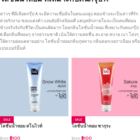
สาวๆ ที่มีเลือดกรุ๊ป A จะมีความเชื่อมั่นในตนเองสูง ค่อนข้างจะเป็นสาวที่รัก
สวยรักงาม ชอบแต่งตัว แถมยังมีรสนิยมดี แต่บุคลิกภายในจะเป็นคนที่ค่อน
ข้างจริงจังกับชีวิต เป็นคนคิดมาก โดยกลิ่นโลชั่นน้ำหอม ที่เหมาะกับคนกรุ๊ป
A คือกลิ่นที่หอมๆ จากธรรมชาติ เน้นให้ความสดชื่น สะอาด สบาย เบา โล่งๆ
ให้ความผ่อนคลายอย่าง โลชั่นน้ำหอมกลิ่นกุหลาบ กลิ่นดอกเจอราเนียม หรือ
เปปเปอร์มิ้นท์
SALE
SALE
โลชั่นน้ำหอม สโนไวท์
โลชั่นน้ำหอม ซากุระ
฿
100
฿
100
฿
120
฿
120