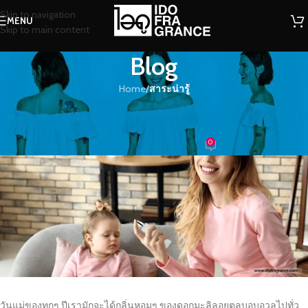
Skip to navigation
MENU
Skip to main content
Blog
Home
/
สาระน่ารู้
สาระน่ารู้
มอบน้ำหอมเอาใจคุณแม่ยุค 4.0
0
น้ำหอม
On 30/07/2020
วันแม่ของทุกๆ ปีเรามักจะได้กลิ่นหอมๆ ของดอกมะลิลอยตลบอบอวลไปทั่ว