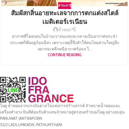
สาระน่ารู้
สัมผัสกลิ่นอายทะเลจากการตกแต่งสไตล์
เมดิเตอร์เรเนียน
น้ำหอม
อากาศที่โดดเด่นในบ้านเราจนแทบจะกลายเป็นอากาศประจำ
ประเทศก็คือฤดูร้อนนี่ล่ะ เพราะเหตุนี้จึงทำให้คนไทยส่วนใหญ่จึง
อยากจะหลีกหนีอากาศร้อนๆ ไ...
CONTINUE READING
ไอดู น้ำหอมจากแรงบันดาลใจแห่งการสร้างสรรค์ จำหน่ายน้ำหอมและ
เครื่องสำอาง ยินดีต้อนรับตัวแทนจำหน่ายสู่ครอบครัวของไอดู อย่างอบอุ่น
PANUWAT JANTRAPORN
52/2 LADLUMKAEW, PATHUMTHANI