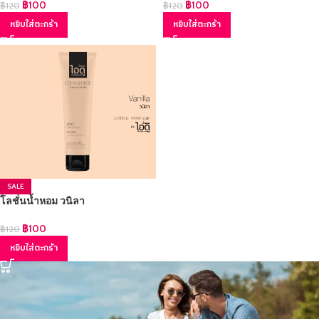
฿
100
฿
100
฿
120
฿
120
หยิบใส่ตะกร้า
หยิบใส่ตะกร้า
SALE
โลชั่นน้ำหอม วนิลา
฿
100
฿
120
หยิบใส่ตะกร้า