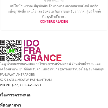
น้ำหอม
แม้ในบ้านเราจะมีธุรกิจสินค้ามากมายหลากหลายสไตล์ แต่อีก
หนึ่งธุรกิจที่น่าสนใจและยังคงได้รับการต้อนรับจากกลุ่มผู้บริโภคก็
คือ ธุรกิจเกี่ยวก...
CONTINUE READING
ไอดู น้ำหอมจากแรงบันดาลใจแห่งการสร้างสรรค์ จำหน่ายน้ำหอมและ
เครื่องสำอาง ยินดีต้อนรับตัวแทนจำหน่ายสู่ครอบครัวของไอดู อย่างอบอุ่น
PANUWAT JANTRAPORN
52/2 LADLUMKAEW, PATHUMTHANI
PHONE: (+66) 083-421-8293
เรื่องราวความหอม
ที่คุณตามหา