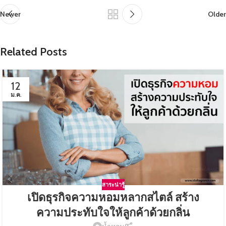
Newer
Older
Related Posts
12
ม.ค.
สาระน่ารู้
เปิดธุรกิจความหอมหลากสไตล์ สร้าง
ความประทับใจให้ลูกค้าด้วยกลิ่น