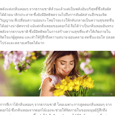
พลังแห่งกลิ่นหอมๆ จากธรรมชาติล้วนแล้วแต่เป็นพลังอันบริสุทธิ์ซึ่งสัมผัส
ได้ด้วยนาสิกประสาท ซึ่งยังมีอิทธิพลรวมไปถึงการสัมผัสส่วนลึกของจิต
วิญญาณ ที่เปลี่ยนความอ่อนระโหยโรยแรงให้กลับกลายเป็นความสุขสดชื่น
ได้อย่างน่าอัศจรรย์ แม้แต่กลิ่นหอมของดอกไม้ ถือได้ว่าเป็นกลิ่นหอมอันทรง
พลังจากธรรมชาติ ซึ่งมีอิทธิพลในการสร้างความสุขที่จะทำให้เกิดภายใน
จิตใจแก่ผู้สูดดม และทำให้รู้สึกถึงความสบาย ผ่อนคลาย สดชื่นแจ่มใส ปลอด
โปร่งและคลายเครียดได้มาก
การที่เราได้กลิ่นหอมๆ จากธรรมชาติ โดยเฉพาะการสูดดมกลิ่นหอมๆ จาก
ดอกไม้ ซึ่งกลิ่นหอมจากดอกไม้เองจะช่วยให้จิตภายในของมนุษย์รู้สึกถึง