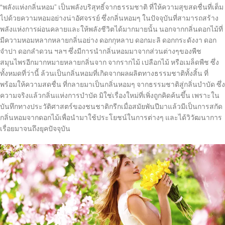
“พลังแห่งกลิ่นหอม” เป็นพลังบริสุทธิ์จากธรรมชาติ ที่ให้ความสุขสดชื่นที่เต็ม
ไปด้วยความหอมอย่างน่าอัศจรรย์ ซึ่งกลิ่นหอมๆ ในปัจจุบันที่สามารถสร้าง
พลังแห่งการผ่อนคลายและให้พลังชีวิตได้มากมายนั้น นอกจากกลิ่นดอกไม้ที่
มีความหอมหลากหลายกลิ่นอย่าง ดอกกุหลาบ ดอกมะลิ ดอกกระดังงา ดอก
จำปา ดอกลำดวน ฯลฯ ซึ่งมีการนำกลิ่นหอมมาจากส่วนต่างๆของพืช
สมุนไพรอีกมากหมายหลายกลิ่นจาก จากรากไม้ เปลือกไม้ หรือเมล็ดพืช ซึ่ง
ทั้งหมดที่ว่านี้ ล้วนเป็นกลิ่นหอมที่เกิดจากผลผลิตทางธรรมชาติทั้งสิ้น ที่
พร้อมให้ความสดชื่น ที่กลายมาเป็นกลิ่นหอมๆ จากธรรมชาติสู่กลิ่นบำบัด ซึ่ง
ความจริงแล้วกลิ่นแห่งการบำบัด มิใช่เรื่องใหม่ที่เพิ่งถูกคิดค้นขึ้น เพราะใน
บันทึกทางประวัติศาสตร์ของชนชาติกรีกเมื่อสมัยพันปีมาแล้วมีเป็นการสกัด
กลิ่นหอมจากดอกไม้เพื่อนำมาใช้ประโยชน์ในการต่างๆ และได้วิวัฒนาการ
เรื่อยมาจนถึงยุคปัจจุบัน