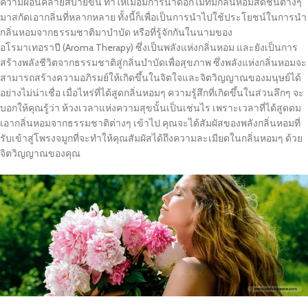
ความผ่อนคลายสบายขึ้น ทำให้เมื่อมีการนำดอกไม้ที่มีกลิ่นหอมสดชื่นต่างๆ
มาสกัดเอากลิ่นที่หลากหลาย ทั้งนี้ก็เพื่อเป็นการนำไปใช้ประโยชน์ในการนำ
กลิ่นหอมจากธรรมชาติมาบำบัด หรือที่รู้จักกันในนามของ
อโรมาเทอราปี (Aroma Therapy) ซึ่งเป็นพลังแห่งกลิ่นหอม และยังเป็นการ
สร้างพลังชีวิตจากธรรมชาติสู่กลิ่นบำบัดเพื่อสุขภาพ ซึ่งพลังแห่งกลิ่นหอมจะ
สามารถสร้างความอภิรมย์ให้เกิดขึ้นในจิตใจและจิตวิญญาณของมนุษย์ได้
อย่างไม่น่าเชื่อ เมื่อไหร่ที่ได้สูดกลิ่นหอมๆ ความรู้สึกที่เกิดขึ้นในส่วนลึกๆ จะ
บอกให้คุณรู้ว่า ห้วงเวลาแห่งความสุขนั้นเป็นเช่นไร เพราะเวลาที่ได้สูดดม
เอากลิ่นหอมจากธรรมชาติต่างๆ เข้าไป คุณจะได้สัมผัสของพลังกลิ่นหอมที่
รับเข้าสู่โพรงจมูกที่จะทำให้คุณสัมผัสได้ถึงความละเมียดในกลิ่นหอมๆ ด้วย
จิตวิญญาณของคุณ