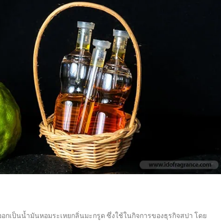
อกเป็นน้ำมันหอมระเหยกลิ่นมะกรูด ซึ่งใช้ในกิจการของธุรกิจสปา โดย