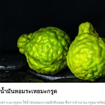
น้ำมันหอมระเหยมะกรูด
เพราะมะกรูดจะให้น้ำมันหอมระเหยมีกลิ่นหอม ซึ่งการนำเอามะกรูดมาสกัดอ