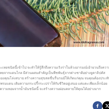
ระเหยชนิดนี้เข้าไป จะทำให้รู้สึกถึงความเริงร่าในห้วงอารมณ์เย้ายวนถึงควา
ระเหยจากแดนไกล มีส่วนผสมสำคัญเป็นพืชพันธุ์จากต่างชาติอย่างยูคาลิปตัส
งคุณโล่งสบาย สร้างความสุขสดชื่นรื่นรมย์ให้เกิดแก่คุณ จนคุณต้องประทั
างไร้พรมแดน เติมความกระปรี้กระเปร่าให้กับชีวิตอยู่เสมอ แค่แตะเพียงเล็กน้อย
 ความหอมจากน้ำมันชนิดนี้ จะสร้างความผ่อนคลายให้คุณได้อย่างมาก