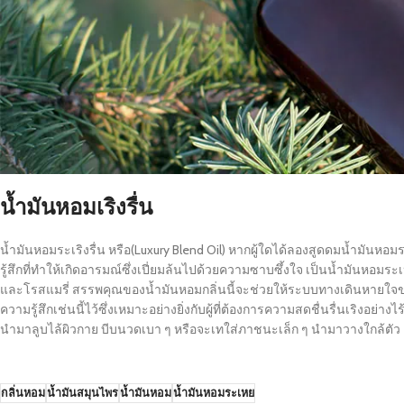
น้ำมันหอมเริงรื่น
น้ำมันหอมระเริงรื่น หรือ(Luxury Blend Oil) หากผู้ใดได้ลองสูดดมน้ำมันหอม
รู้สึกที่ทำให้เกิดอารมณ์ซึ่งเปี่ยมล้นไปด้วยความซาบซึ้งใจ เป็นน้ำมันหอม
และโรสแมรี่ สรรพคุณของน้ำมันหอมกลิ่นนี้จะช่วยให้ระบบทางเดินหายใจขอ
ความรู้สึกเช่นนี้ไว้ซึ่งเหมาะอย่างยิ่งกับผู้ที่ต้องการความสดชื่นรื่นเริงอย่
นำมาลูบไล้ผิวกาย บีบนวดเบา ๆ หรือจะเทใส่ภาชนะเล็ก ๆ นำมาวางใกล้ตัว
กลิ่นหอม
น้ำมันสมุนไพร
น้ำมันหอม
น้ำมันหอมระเหย