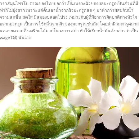
ในตำราสมุนไพรโบ ราณของไทยบอกว่าเป็นเพราะผิวของผลมะกรูดเป็นส่วนที่มี
การทำก็ไม่ยุ่งยาก เพราะแค่คั้นเอาน้ำจากผิวมะกรูดสด ๆ มาทำการผสมกับน้ำ
ิดความสดชื่น สดใส มีสมองปลอดโปร่ง เหมาะกับผู้ที่มีอาการผิดปกติทางหัวใจ
ยจากมะกรูด เป็นการใช้กลิ่นจากผิวของมะกรูดเช่นกัน โดยนำผิวมะกรูดมาส
ามผ่อนคลายความตึงเครียดได้มากในวงการสปา ทำให้เรียกน้ำมันดังกล่าวว่าเป็น
age Oil) นั่นเอง