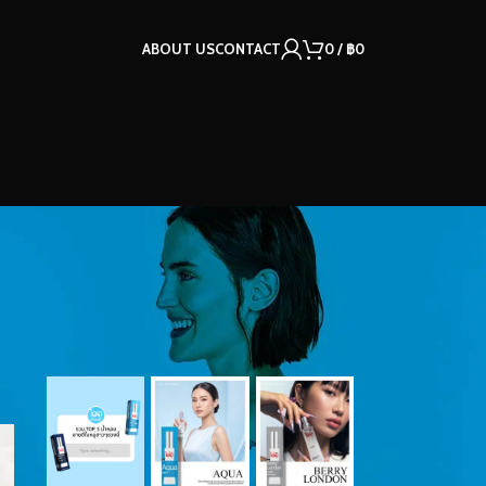
ABOUT US
CONTACT
0
/
฿
0
OUR INSTAGRAM