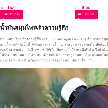
฿
100
฿
100
฿
120
฿
120
หยิบใส่ตะกร้า
หยิบใส่ตะกร้า
น้ำมันสมุนไพรเร้าความรู้สึก
น้ำมันสมุนไพรเร้าความรู้สึก หรือ(Stimulatimg Massage Oil) เป็นน้ำมันสมุน
สมุนไพรชนิดนี้เป็นที่รู้จักกันแพร่หลายในวงการสปา และบุคคลทั่วไปก็น
เร่งเร้าอารมณ์ จากที่เฉื่อยชา ทำให้เกิดเป็นพละกำลัง กระตือรือร้น ซึ่งน
ไม่ว่าจะเป็น ไพล ใบโหระพา เหง้าขมิ้น และการพลู เป็นสมุนไพรตัวหลักในกา
ความรู้สึกเหมาะสำหรับคู่สามีภรรยาที่ต้องการเติมพลังรักให้แก่กัน