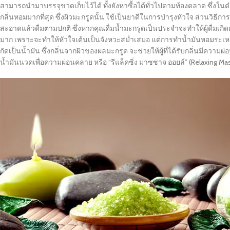
สามารถนำมาบรรจุขวดเก็บไว้ได้ ทั้งยังหาซื้อได้ทั่วไปตามท้องตลาด ซึ่ง
กลิ่นหอมมากที่สุด ซึ่งผิวมะกรูดนั้น ใช้เป็นยาดีในการบำรุงหัวใจ ส่วนวิธี
สะอาดแล้วดื่มตามปกติ ซึ่งหากคุณดื่มน้ำมะกรูดเป็นประจำจะทำให้ผู้ดื่มเก
มาก เพราะจะทำให้หัวใจเต้นเป็นจังหวะสม่ำเสมอ แต่การทำน้ำมันหอมระเห
กัดเป็นน้ำมัน ซึ่งกลิ่นจากผิวของผลมะกรูด จะช่วยให้ผู้ที่ได้รับกลิ่นมีคว
น้ำมันนวดเพื่อความผ่อนคลาย หรือ “รีแล็คซิ่ง มาซซาจ ออยล์” (Relaxing Mass