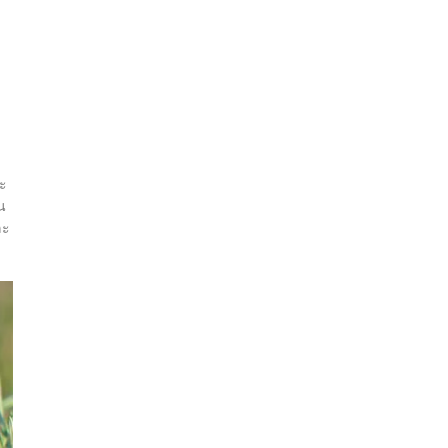
ละ
น
ละ