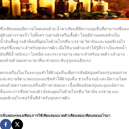
ซึ่งเทียนหอมมีความโดดเด่นด้วย น้ำตาเทียนที่มีความนุ่มลื่นที่สามารถซึมลง
สู่ผิวอย่างรวดเร็ว ไม่ทิ้งคราบตามผิวหรือเสื้อผ้า โดยมีส่วนผสมหลักเป็น
น้ำมันพื้นฐานตัวท็อปที่อุดมไปด้วยโปรตีน แร่ธาตุ วิตามินและมอยซ์เจอไร
เซอร์ซึ่งเหมาะสำหรับทุกสภาพผิว เมื่อใช้นวดตัวจะทำให้รู้สึกว่าเป็นเซทน้ำ
มันที่มีน้ำหนักเบา ไม่หนืด และกระจายง่าย เหมาะสำหรับนวดตัว แล้วอาจ
ตบท้ายด้วยผงทานาคาที่จะช่วยกระชับรูขุมขนอีกแรง
ครบเครื่องในเรื่องละมุนทำให้ผิวนุ่มลื่นเพื่อการสัมผัสอุ่นพร้อมกรุ่นหอมกาย
และสบายจิต นวดแบบแนบชิดทำให้ผิวนุ่มลื่น ชวนรื่นรมย์ และมีความโดด
เด่นด้วยความครบเครื่องมีราคาย่อมเยา เนื้อเทียนยังคงนุ่มละมุนแม้ความ
ลื่นและการซึมซาบลงผิว ยังคงอุดมไปด้วยโปรตีน วิตามิน แร่ธาตุ และ
มอยซ์เจอไรเซอร์ชั้นดีสำหรับทุกสภาพผิว
กลิ่นหอมๆของเทียน
การใช้เทียนหอมนวดตัว
เทียนหอม
เทียนหอมอโรมา