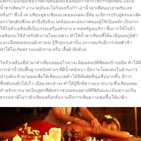
แต่กระนั้นก็ยังเชื่อว่าหลายคนคงจะสงสัยอีกว่าหากใช้การจุดเทียน และมี
น้ำตาเทียน?? มานวดมันจะไม่ร้อนหรือ??? เอาน้ำตาเทียนมาสาดกันเลย
หรือ??” ซึ่งน้ำตาเทียนสูตรเทียนนวดของแต่ละยี่ห้อ จะมีการปรับสูตรและคัด
สรรวัตถุดิบซึ่งจะคำนึงถึงสิ่งแวดล้อมและสุขภาพของผู้ใช้เป็นหลัก เป็นการ
ใช้ไขถั่วเหลืองที่เป็นเกรดเครื่องสำอาง จากสหรัฐอเมริกา ซึ่งการใช้ไขถั่ว
เหลืองจะใช้สำหรับผิวกายโดยเฉพาะ ทำให้น้ำตาเทียนที่ได้มามีอุณหภูมิต่ำ
และเมื่อหยดลงบนผิวกายจะรู้สึกอุ่นๆเท่านั้น ประกอบกับมีการเซทตัวช้า
ทำให้ไม่เกิดคราบบนผิวกาย หรือ เสื้อผ้าอีกด้วย
ไขถั่วเหลืองที่นำมาทำเทียนหอมอโรมาจะมีคุณสมบัติที่ค่อนข้างหนืด ทำให้มี
การนำน้ำมันพื้นฐานชนิดต่างๆ ที่มีน้ำหนักเบา มีความโดดเด่นในด้านการ
บำรุงผิวเข้ามาผสมเพื่อให้เทียนนวดตัว ได้มีสัมผัสที่นุ่มลื่นมากขึ้น มีการ
ซึมซับลงผิวได้เร็ว เมื่อนวดแล้วจะทำให้รู้สึกมีความเบาสบาย ซึ่งเทียนหอม
สำหรับการนวดเป็นสูตรที่คัดสรรส่วนผสมอย่างพิถีพิถันและเน้นความเป็น
ธรรมชาติไม่ว่าตัวเทียนหรือกลิ่นรวมถึงการเพิ่มความชุ่มชื้นให้แก่ผิว