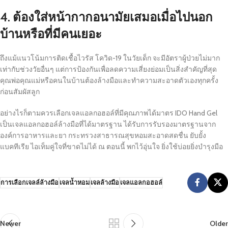
4. ต้องใส่หน้ากากอนามัยเสมอเมื่อไปนอก
บ้านหรือที่มีคนเยอะ
ถึงแม้แนวโน้มการติดเชื้อไวรัส โควิด-19 ในวัยเด็ก จะมีอัตราผู้ป่วยไม่มาก
เท่ากับช่วงวัยอื่นๆ แต่การป้องกันเพื่อลดความเสี่ยงย่อมเป็นสิ่งสำคัญที่สุด
คุณพ่อคุณแม่หรือคนในบ้านต้องล้างมือและทำความสะอาดตัวเองทุกครั้ง
ก่อนสัมผัสลูก
อย่างไรก็ตามควรเลือกเจลแอลกอฮอล์ที่มีคุณภาพได้มาตร IDO Hand Gel
เป็นเจลแอลกอฮอล์ล้างมือที่ได้มาตรฐาน ได้รับการรับรองมาตรฐานจาก
องค์การอาหารและยา กระทรวงสาธารณสุขหอมสะอาดสดชื่น ยับยั้ง
แบคทีเรีย ไอเท็มคู่ใจที่ขาดไม่ได้ ณ ตอนนี้ พกไว้อุ่นใจ ยิ่งใช้บ่อยยิ่งบำรุงมือ
การเลือกเจลล์ล้างมือ
เจลน้ำหอม
เจลล้างมือ
เจลแอลกอฮอล์
Newer
Older