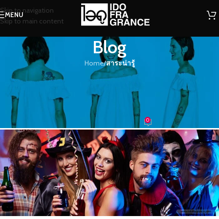
Skip to navigation
MENU
Skip to main content
Blog
Home
/
สาระน่ารู้
สาระน่ารู้
ปาร์ตี้สุดหลอนรับคืนฮาโลวีน ‘62 คืนนี้
มีเฮี้ยน!!!
0
น้ำหอม
On 29/10/2019