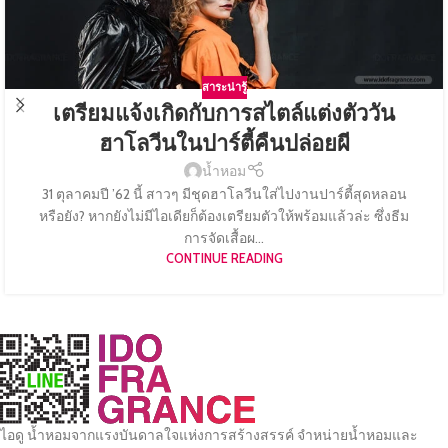
สาระน่ารู้
เตรียมแจ้งเกิดกับการสไตล์แต่งตัววัน
ฮาโลวีนในปาร์ตี้คืนปล่อยผี
น้ำหอม
31 ตุลาคมปี ’62 นี้ สาวๆ มีชุดฮาโลวีนใส่ไปงานปาร์ตี้สุดหลอน
หรือยัง? หากยังไม่มีไอเดียก็ต้องเตรียมตัวให้พร้อมแล้วล่ะ ซึ่งธีม
การจัดเสื้อผ...
CONTINUE READING
ไอดู น้ำหอมจากแรงบันดาลใจแห่งการสร้างสรรค์ จำหน่ายน้ำหอมและ