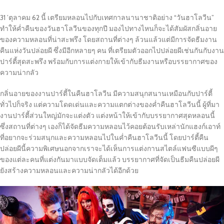
31 ’ตุลาคม 62 นี้ เตรียมหลอนไปกับเทศกาลนานาชาติอย่าง “วันฮาโลวีน”
ทำให้ค่ำคืนของวันฮาโลวีนของทุกปี มองไปทางไหนก็จะได้สัมผัสกลิ่นอาย
ของความหลอนที่น่าสะพรึง โดยสถานที่ต่างๆ ล้วนแล้วแต่มีการจัดธีมงาน
คืนแห่งวันปล่อยผี ซึ่งมีอีกหลายๆ คน ที่เตรียมตัวออกไปปล่อยผีเช่นกันกับงาน
ปาร์ตี้สุดสะพรึง พร้อมกับการแต่งกายให้เข้ากับธีมงานหรือบรรยากาศของ
ความน่ากลัว
กลิ่นอายของงานปาร์ตี้ในคืนฮาโลวีน มีความสนุกสนานเหมือนกับปาร์ตี้
ทั่วไปก็จริง แต่ความโดดเด่นและความแตกต่างของค่ำคืนฮาโลวีนนี้ ผู้ที่มา
งานปาร์ตี้ส่วนใหญ่มักจะแต่งตัว แต่งหน้าให้เข้ากับบรรยากาศสุดหลอนนี้
ซึ่งสถานที่ต่างๆ เองก็ได้จัดธีมความหลอนไว้คอยต้อนรับเหล่านักแฮงก์เอาท์
ที่อยากจะร่วมสนุกและความหลอนไปในค่ำคืนฮาโลวีนนี้ โดยปาร์ตี้คืน
ปล่อยผีนี้ความพิเศษนอกจากเราจะได้เห็นการแต่งกานสไตล์แฟนซีแบบผีๆ
ของแต่ละคนที่แต่งกันมาแบบจัดเต็มแล้ว บรรยากาศที่จัดเป็นธีมคืนปล่อยผี
ยังสร้างความหลอนและความน่ากลัวได้อีกด้วย