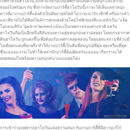
เทศกาลวันฮาโลวีน 2019 จะกลายเป็นเทศกาลแห่งความสนุก และความ
สยองไปพร้อมๆ กัน ซึ่งการจัดงานปาร์ตี้ฮาโลวีนนี้เราจะได้เห็นเหล่าหนุ่ม
สาวที่มางานปาร์ตี้แต่งตัวเป็นผีหลายสไตล์ ไม่ว่าจะน่ารัก เซ็กซี่ หรือน่ากลัว
และที่ขาดไม่ได้คือสไตล์การตกแต่งด้วยโคมไฟฟักทองที่แกะสลักเป็น “แจ็ค
โอแลนเทิร์น” (Jack-o’-lantern) แม้จะเป็นเทศกาลของต่างชาติ แต่วัน
ฮาโลวีนถือเป็นอีกหนึ่งสีสันของความสุขสนุกปนความสยอง โดยบรรยากาศ
คืนฮาโลวีน ถูกแต่งขึ้นเพื่อต้อนรับเทศกาลสุดหลอน โดยแต่ละสถานที่ล้วนมี
ไอเดียตกแต่งที่สะพรึง ทำให้งานปาร์ตี้เป็นคืนที่สมบูรณ์ที่สุด สุดเหวี่ยงที่สุด
ซึ่งแน่นอนว่าจะไม่ทำให้เหล่านักปาร์ตี้ต้องผิดหวังแน่นอน เรียกว่าจะได้
สยดสยองไปพร้อมความสนุกสนานแบบสุดโต่ง
การเข้าร่วมเทศกาลฮาโลวีนแห่งความสนุก กับงานปาร์ตี้ที่มีความเก๋ไก๋