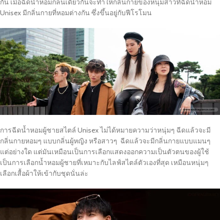
กัน เมื่อฉีดน้ำหอมกล่นเดียวกันจะทำให้กลิ่นกายของหนุ่มสาวที่ฉีดน้ำหอม
Unisex มีกลิ่นกายที่หอมต่างกัน ซึ่งขึ้นอยู่กับฟีโรโมน
การฉีดน้ำหอมผู้ชายสไตล์ Unisex ไม่ได้หมายความว่าหนุ่มๆ ฉีดแล้วจะมี
กลิ่นกายหอมๆ แบบกลิ่นผู้หญิง หรือสาวๆ ฉีดแล้วจะมีกลิ่นกายแบบแมนๆ
แต่อย่างใด แต่มันเหมือนเป็นการเลือกแสดงออกความเป็นตัวตนของผู้ใช้
เป็นการเลือกน้ำหอมผู้ชายที่เหมาะกับไลฟ์สไตล์ตัวเองที่สุด เหมือนหนุ่มๆ
เลือกเสื้อผ้าให้เข้ากับชุดนั่นล่ะ