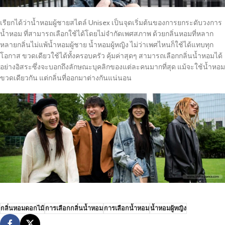
เรียกได้ว่าน้ำหอมผู้ชายสไตล์ Unisex เป็นจุดเริ่มต้นของการยกระดับวงการ
น้ำหอม ที่สามารถเลือกใช้ได้โดยไม่จำกัดเพศสภาพ ด้วยกลิ่นหอมที่หลาก
หลายกลิ่นไม่แพ้น้ำหอมผู้ชาย น้ำหอมผู้หญิง ไม่ว่าเพศไหนก็ใช้ได้แทบทุก
โอกาส ขวดเดียวใช้ได้ทั้งครอบครัว คุ้มค่าสุดๆ สามารถเลือกกลิ่นน้ำหอมได้
อย่างอิสระซึ่งจะบอกถึงลักษณะบุคลิกของแต่ละคนมากที่สุด แม้จะใช้น้ำหอม
ขวดเดียวกัน แต่กลิ่นที่ออกมาต่างกันแน่นอน
กลิ่นหอมดอกไม้
การเลือกกลิ่นน้ำหอม
การเลือกน้ำหอม
น้ำหอมผู้หญิง