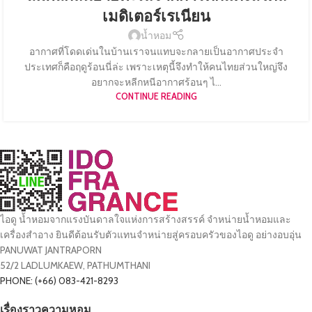
เมดิเตอร์เรเนียน
น้ำหอม
อากาศที่โดดเด่นในบ้านเราจนแทบจะกลายเป็นอากาศประจำ
ประเทศก็คือฤดูร้อนนี่ล่ะ เพราะเหตุนี้จึงทำให้คนไทยส่วนใหญ่จึง
อยากจะหลีกหนีอากาศร้อนๆ ไ...
CONTINUE READING
ไอดู น้ำหอมจากแรงบันดาลใจแห่งการสร้างสรรค์ จำหน่ายน้ำหอมและ
เครื่องสำอาง ยินดีต้อนรับตัวแทนจำหน่ายสู่ครอบครัวของไอดู อย่างอบอุ่น
PANUWAT JANTRAPORN
52/2 LADLUMKAEW, PATHUMTHANI
PHONE: (+66) 083-421-8293
เรื่องราวความหอม