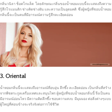
กลิ่นวนิลา ช็อคโกแล็ต โดยลักษณะกลิ่นของน้ำหอมแบบนี้จะแสดงถึงความ
รู้สึกโรแมนติก ช่างคิดช่างฝัน และความเป็นอุดมคติ ซึ่งผู้หญิงที่ชอบน้ำหอม
กลิ่นนี้จะเป็นคนที่มีอารมณ์ความรู้สึกละเอียดอ่อน
3. Oriental
น้ำหอมกลิ่นนี้จะแสดงถึงอารมณ์ที่อบอุ่น ลึกซึ้ง ละเอียดอ่อน เป็นกลิ่นที่สร้าง
จากพืชตระกูลเครื่องเทศและสมุนไพร ผู้หญิงที่ชอบน้ำหอมกลิ่นนี้ จึงเป็นคน
มีอารมณ์อ่อนไหว มีความคิดลึกซึ้ง ชอบความสงบ มีมุมมอง ต่อสิ่งต่างๆแบบ
ผู้ใหญ่ที่ค่อนข้างจะจริงจังต่อการใช้ชีวิต