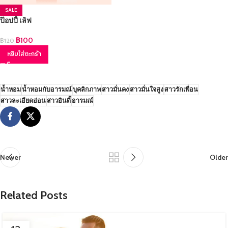
SALE
ป๊อปปี้ เลิฟ
฿
100
฿
120
หยิบใส่ตะกร้า
น้ำหอม
น้ำหอมกับอารมณ์
บุคลิกภาพ
สาวมั่นคง
สาวมั่นใจสูง
สาวรักเพื่อน
สาวละเอียดอ่อน
สาวอินดี้
อารมณ์
Newer
Older
Related Posts