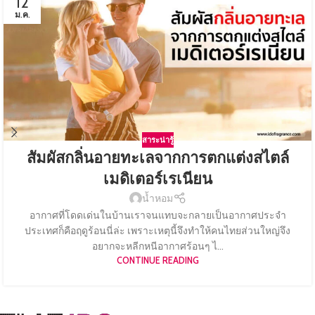
12
ม.ค.
สาระน่ารู้
สัมผัสกลิ่นอายทะเลจากการตกแต่งสไตล์
เมดิเตอร์เรเนียน
น้ำหอม
อากาศที่โดดเด่นในบ้านเราจนแทบจะกลายเป็นอากาศประจำ
ประเทศก็คือฤดูร้อนนี่ล่ะ เพราะเหตุนี้จึงทำให้คนไทยส่วนใหญ่จึง
อยากจะหลีกหนีอากาศร้อนๆ ไ...
CONTINUE READING