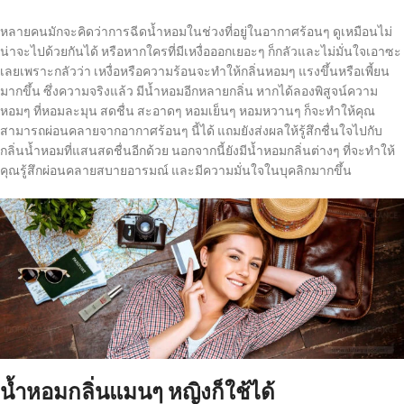
หลายคนมักจะคิดว่าการฉีดน้ำหอมในช่วงที่อยู่ในอากาศร้อนๆ ดูเหมือนไม่
น่าจะไปด้วยกันได้ หรือหากใครที่มีเหงื่อออกเยอะๆ ก็กลัวและไม่มั่นใจเอาซะ
เลยเพราะกลัวว่า เหงื่อหรือความร้อนจะทำให้กลิ่นหอมๆ แรงขึ้นหรือเพี้ยน
มากขึ้น ซึ่งความจริงแล้ว มีน้ำหอมอีกหลายกลิ่น หากได้ลองพิสูจน์ความ
หอมๆ ที่หอมละมุน สดชื่น สะอาดๆ หอมเย็นๆ หอมหวานๆ ก็จะทำให้คุณ
สามารถผ่อนคลายจากอากาศร้อนๆ นี้ได้ แถมยังส่งผลให้รู้สึกชื่นใจไปกับ
กลิ่นน้ำหอมที่แสนสดชื่นอีกด้วย นอกจากนี้ยังมีน้ำหอมกลิ่นต่างๆ ที่จะทำให้
คุณรู้สึกผ่อนคลายสบายอารมณ์ และมีความมั่นใจในบุคลิกมากขึ้น
น้ำหอมกลิ่นแมนๆ หญิงก็ใช้ได้