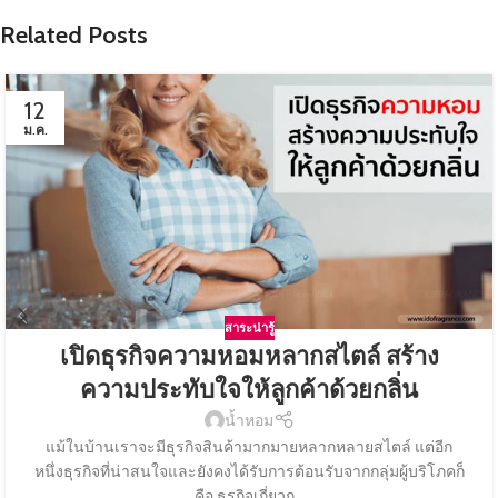
Related Posts
12
ม.ค.
สาระน่ารู้
เปิดธุรกิจความหอมหลากสไตล์ สร้าง
ความประทับใจให้ลูกค้าด้วยกลิ่น
น้ำหอม
แม้ในบ้านเราจะมีธุรกิจสินค้ามากมายหลากหลายสไตล์ แต่อีก
หนึ่งธุรกิจที่น่าสนใจและยังคงได้รับการต้อนรับจากกลุ่มผู้บริโภคก็
คือ ธุรกิจเกี่ยวก...