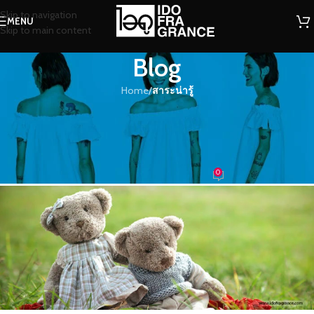
Skip to navigation
MENU
Skip to main content
Blog
Home
/
สาระน่ารู้
สาระน่ารู้
น่ารัก น่ากอด ตุ๊กตากลิ่นหอมๆ สารพัด
ประโยชน์
0
น้องน้ำหอม
On 11/10/2016