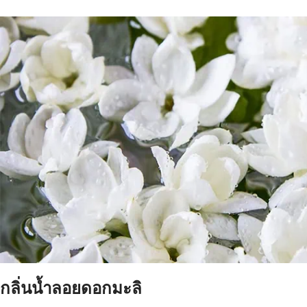
กลิ่นน้ำลอยดอกมะลิ