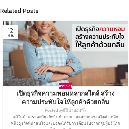
Related Posts
12
ม.ค.
สาระน่ารู้
เปิดธุรกิจความหอมหลากสไตล์ สร้าง
ความประทับใจให้ลูกค้าด้วยกลิ่น
Posted by
น้ำหอม
แม้ในบ้านเราจะมีธุรกิจสินค้ามากมายหลากหลายสไตล์ แต่อีก
หนึ่งธุรกิจที่น่าสนใจและยังคงได้รับการต้อนรับจากกลุ่มผู้บริโภค