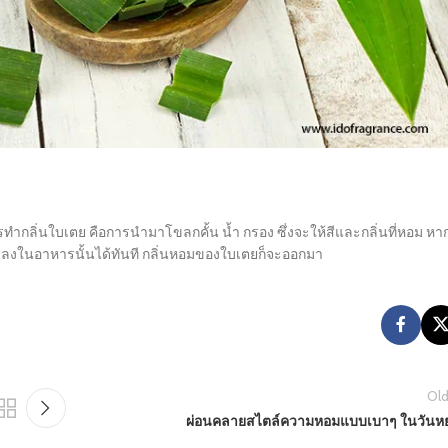
ทำกลิ่นใบเตย คือการนำมาโขลกคั้น น้ำ กรอง ซึ่งจะให้สีและกลิ่นที่หอม หา
ส่ลงในอาหารนั้นได้ทันที กลิ่นหอมของใบเตยก็จะออกมา
Old
ผ่อนคลายสไตล์ความหอมแบบเบาๆ ในวันหย