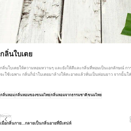
กลิ่นใบเตย
กลิ่นใบเตยให้ความหอมหวานๆ และยังให้สีและกลิ่นที่หอมเป็นเอกลักษณ์ การ
จะใช้เฉพาะ กลิ่นก็นำใบเตยมาล้างให้สะอาดแล้วหั่นเป็นท่อนยาว จากนั้นใ
กลิ่นหอม
กลิ่นหอมของขนมไทย
กลิ่นหอมจากธรรมชาติ
ขนมไทย
Newer
เมื่อกลิ่นกาย….กลายเป็นกลิ่นอายที่มีเสน่ห์