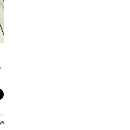
ก
er
ุด