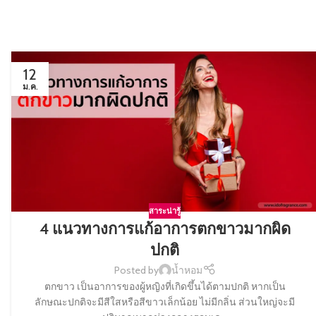
12
ม.ค.
สาระน่ารู้
4 แนวทางการแก้อาการตกขาวมากผิด
ปกติ
Posted by
น้ำหอม
ตกขาว เป็นอาการของผู้หญิงที่เกิดขึ้นได้ตามปกติ หากเป็น
ลักษณะปกติจะมีสีใสหรือสีขาวเล็กน้อย ไม่มีกลิ่น ส่วนใหญ่จะมี