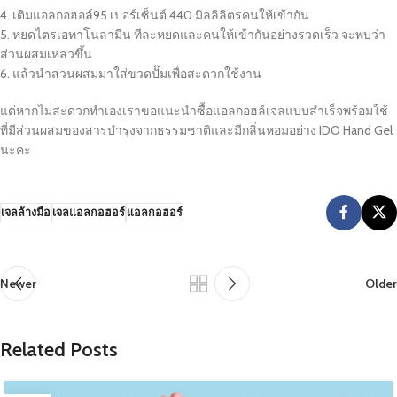
4. เติมแอลกอฮอล์95 เปอร์เซ็นต์ 440 มิลลิลิตรคนให้เข้ากัน
5. หยดไตรเอทาโนลามีน ทีละหยดและคนให้เข้ากันอย่างรวดเร็ว จะพบว่า
ส่วนผสมเหลวขึ้น
6. แล้วนำส่วนผสมมาใส่ขวดปั๊มเพื่อสะดวกใช้งาน
แต่หากไม่สะดวกทำเองเราขอแนะนำซื้อแอลกอฮล์เจลแบบสำเร็จพร้อมใช้
ที่มีส่วนผสมของสารบำรุงจากธรรมชาติและมีกลิ่นหอมอย่าง IDO Hand Gel
นะคะ
เจลล้างมือ
เจลแอลกอฮอร์
แอลกอฮอร์
Newer
Older
Related Posts