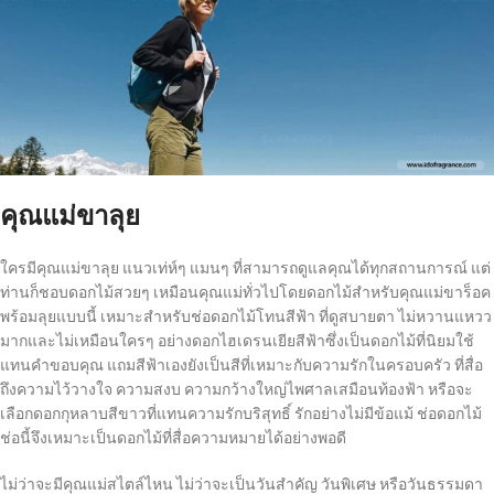
คุณแม่ขาลุย
ใครมีคุณแม่ขาลุย แนวเท่ห์ๆ แมนๆ ที่สามารถดูแลคุณได้ทุกสถานการณ์ แต่
ท่านก็ชอบดอกไม้สวยๆ เหมือนคุณแม่ทั่วไปโดยดอกไม้สำหรับคุณแม่ขาร็อค
พร้อมลุยแบบนี้ เหมาะสำหรับช่อดอกไม้โทนสีฟ้า ที่ดูสบายตา ไม่หวานแหวว
มากและไม่เหมือนใครๆ อย่างดอกไฮเดรนเยียสีฟ้าซึ่งเป็นดอกไม้ที่นิยมใช้
แทนคำขอบคุณ แถมสีฟ้าเองยังเป็นสีที่เหมาะกับความรักในครอบครัว ที่สื่อ
ถึงความไว้วางใจ ความสงบ ความกว้างใหญ่ไพศาลเสมือนท้องฟ้า หรือจะ
เลือกดอกกุหลาบสีขาวที่แทนความรักบริสุทธิ์ รักอย่างไม่มีข้อแม้ ช่อดอกไม้
ช่อนี้จึงเหมาะเป็นดอกไม้ที่สื่อความหมายได้อย่างพอดี
ไม่ว่าจะมีคุณแม่สไตล์ไหน ไม่ว่าจะเป็นวันสำคัญ วันพิเศษ หรือวันธรรมดา