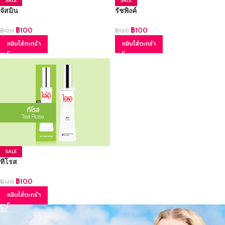
SALE
SALE
จัสมิน
รัชพิงค์
฿
100
฿
100
฿
120
฿
120
หยิบใส่ตะกร้า
หยิบใส่ตะกร้า
SALE
ทีโรส
฿
100
฿
120
หยิบใส่ตะกร้า