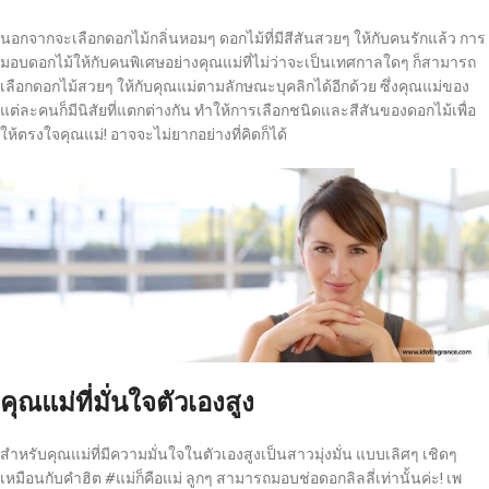
นอกจากจะเลือกดอกไม้กลิ่นหอมๆ ดอกไม้ที่มีสีสันสวยๆ ให้กับคนรักแล้ว การ
มอบดอกไม้ให้กับคนพิเศษอย่างคุณแม่ที่ไม่ว่าจะเป็นเทศกาลใดๆ ก็สามารถ
เลือกดอกไม้สวยๆ ให้กับคุณแม่ตามลักษณะบุคลิกได้อีกด้วย ซึ่งคุณแม่ของ
แต่ละคนก็มีนิสัยที่แตกต่างกัน ทำให้การเลือกชนิดและสีสันของดอกไม้เพื่อ
ให้ตรงใจคุณแม่! อาจจะไม่ยากอย่างที่คิดก็ได้
คุณแม่ที่มั่นใจตัวเองสูง
สำหรับคุณแม่ที่มีความมั่นใจในตัวเองสูงเป็นสาวมุ่งมั่น แบบเลิศๆ เชิดๆ
เหมือนกับคำฮิต #แม่ก็คือแม่ ลูกๆ สามารถมอบช่อดอกลิลลี่เท่านั้นค่ะ! เพ