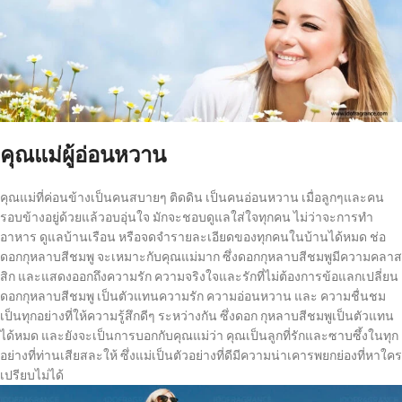
คุณแม่ผู้อ่อนหวาน
คุณแม่ที่ค่อนข้างเป็นคนสบายๆ ติดดิน เป็นคนอ่อนหวาน เมื่อลูกๆและคน
รอบข้างอยู่ด้วยแล้วอบอุ่นใจ มักจะชอบดูแลใส่ใจทุกคน ไม่ว่าจะการทำ
อาหาร ดูแลบ้านเรือน หรือจดจำรายละเอียดของทุกคนในบ้านได้หมด ช่อ
ดอกกุหลาบสีชมพู จะเหมาะกับคุณแม่มาก ซึ่งดอกกุหลาบสีชมพูมีความคลาส
สิก และแสดงออกถึงความรัก ความจริงใจและรักที่ไม่ต้องการข้อแลกเปลี่ยน
ดอกกุหลาบสีชมพู เป็นตัวแทนความรัก ความอ่อนหวาน และ ความชื่นชม
เป็นทุกอย่างที่ให้ความรู้สึกดีๆ ระหว่างกัน ซึ่งดอก กุหลาบสีชมพูเป็นตัวแทน
ได้หมด และยังจะเป็นการบอกกับคุณแม่ว่า คุณเป็นลูกที่รักและซาบซึ้งในทุก
อย่างที่ท่านเสียสละให้ ซึ่งแม่เป็นตัวอย่างที่ดีมีความน่าเคารพยกย่องที่หาใคร
เปรียบไม่ได้