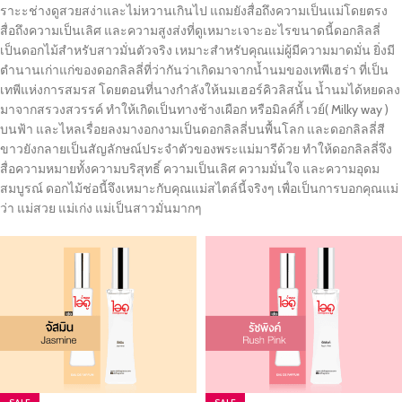
ราะะช่างดูสวยสง่าและไม่หวานเกินไป แถมยังสื่อถึงความเป็นแม่โดยตรง
สื่อถึงความเป็นเลิศ และความสูงส่งที่ดูเหมาะเจาะอะไรขนาดนี้ดอกลิลลี่
เป็นดอกไม้สำหรับสาวมั่นตัวจริง เหมาะสำหรับคุณแม่ผู้มีความมาดมั่น ยิ่งมี
ตำนานเก่าแก่ของดอกลิลลี่ที่ว่ากันว่าเกิดมาจากน้ำนมของเทพีเฮร่า ที่เป็น
เทพีแห่งการสมรส โดยตอนที่นางกำลังให้นมเฮอร์คิวลิสนั้น น้ำนมได้หยดลง
มาจากสรวงสวรรค์ ทำให้เกิดเป็นทางช้างเผือก หรือมิลค์กี้ เวย์( Milky way )
บนฟ้า และไหลเรื่อยลงมางอกงามเป็นดอกลิลลี่บนพื้นโลก และดอกลิลลี่สี
ขาวยังกลายเป็นสัญลักษณ์ประจำตัวของพระแม่มารีด้วย ทำให้ดอกลิลลี่จึง
สื่อความหมายทั้งความบริสุทธิ์ ความเป็นเลิศ ความมั่นใจ และความอุดม
สมบูรณ์ ดอกไม้ช่อนี้จึงเหมาะกับคุณแม่สไตล์นี้จริงๆ เพื่อเป็นการบอกคุณแม่
ว่า แม่สวย แม่เก่ง แม่เป็นสาวมั่นมากๆ