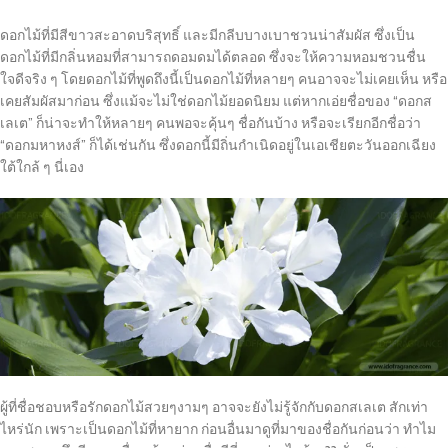
ดอกไม้ที่มีสีขาวสะอาดบริสุทธิ์ และมีกลีบบางเบาชวนน่าสัมผัส ซึ่งเป็น
ดอกไม้ที่มีกลิ่นหอมที่สามารถดอมดมได้ตลอด ซึ่งจะให้ความหอมชวนชื่น
ใจดีจริง ๆ โดยดอกไม้ที่พูดถึงนี้เป็นดอกไม้ที่หลายๆ คนอาจจะไม่เคยเห็น หรือ
เคยสัมผัสมาก่อน ซึ่งแม้จะไม่ใช่ดอกไม้ยอดนิยม แต่หากเอ่ยชื่อของ “ดอกส
เลเต” ก็น่าจะทำให้หลายๆ คนพอจะคุ้นๆ ชื่อกันบ้าง หรือจะเรียกอีกชื่อว่า
“ดอกมหาหงส์” ก็ได้เช่นกัน ซึ่งดอกนี้มีถิ่นกำเนิดอยู่ในเอเชียตะวันออกเฉียง
ใต้ใกล้ ๆ นี่เอง
ผู้ที่ชื่อชอบหรือรักดอกไม้สวยๆงามๆ อาจจะยังไม่รู้จักกับดอกสเลเต สักเท่า
ไหร่นัก เพราะเป็นดอกไม้ที่หายาก ก่อนอื่นมาดูที่มาของชื่อกันก่อนว่า ทำไม