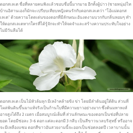
ดอกสเลเต ชื่อที่หลายคนฟังแล้วชอบชื่อนี้มากมาย อีกทั้งผู้บ่าว (ชายหนุ่ม)ไท
บ้านอิสานเองก็มักจะเปรียบเทียบหญิงคนรักกับดอกสเลเตว่า “โอ้แม่ดอกส
เลเต” ด้วยความโดดเด่นของดอกที่มีลักษณะอันงดงามบวกกับกลิ่นหอมๆ ทำ
ให้ดอกสเลเตหากใครที่ได้รู้จักจะทำให้จดจำและสร้างความประทับใจอย่าง
ไม่มีวันลืมได้
ดอกสเลเต เป็นไม้หัวล้มลุก มีเหง้าคล้ายขิง ข่า โดยมีลำต้นอยู่ใต้ดิน ส่วนที่
โผล่พ้นดินขึ้นมาแท้จริงเป็นก้านใบที่มีความยาวอย่างมาก ซึ่งต้นมหาหงส์
อาจสูงได้ถึง 2 เมตร เมื่อสมบูรณ์เต็มที่ ส่วนลักษณะของดอกเป็นช่อที่ปลาย
ยอด โดยมีช่อละ 3-6 ดอก แต่ละดอกมี 3 กลีบ เป็นสีขาวนวลบริสุทธิ์ หรืออาจ
จะมีเหลืองแซม ดอกสีขาวอันสวยงามนี้จะออกเป็นช่อตลอดปี เวลาบานนั้น