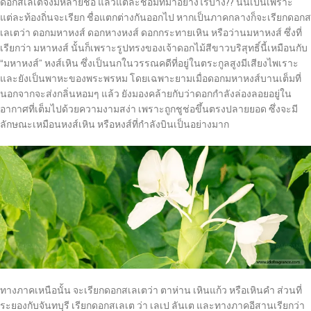
ดอกสเลเตจึงมีหลายชื่อ แล้วแต่ละชื่อมีที่มาอย่างไรบ้าง?? นั่นเป็นเพราะ
แต่ละท้องถิ่นจะเรียก ชื่อแตกต่างกันออกไป หากเป็นภาคกลางก็จะเรียกดอกส
เลเตว่า ดอกมหาหงส์ ดอกหางหงส์ ดอกกระทายเหิน หรือว่านมหาหงส์ ซึ่งที่
เรียกว่า มหาหงส์ นั้นก็เพราะรูปทรงของเจ้าดอกไม้สีขาวบริสุทธิ์นี้เหมือนกับ
“มหาหงส์” หงส์เหิน ซึ่งเป็นนกในวรรณคดีที่อยู่ในตระกูลสูงมีเสียงไพเราะ
และยังเป็นพาหะของพระพรหม โดยเฉพาะยามเมื่อดอกมหาหงส์บานเต็มที่
นอกจากจะส่งกลิ่นหอมๆ แล้ว ยังมองคล้ายกับว่าดอกกำลังล่องลอยอยู่ใน
อากาศที่เต็มไปด้วยความงามสง่า เพราะถูกชูช่อขึ้นตรงปลายยอด ซึ่งจะมี
ลักษณะเหมือนหงส์เหิน หรือหงส์ที่กำลังบินเป็นอย่างมาก
ทางภาคเหนือนั้น จะเรียกดอกสเลเตว่า ตาห่าน เหินแก้ว หรือเหินคำ ส่วนที่
ระยองกับจันทบุรี เรียกดอกสเลเต ว่า เลเป ลันเต และทางภาคอีสานเรียกว่า