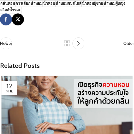
กลิ่นหอม
การเลือกน้ำหอม
น้ำหอม
น้ำหอมกับสไตล์
น้ำหอมผู้ชาย
น้ำหอมผู้หญิง
สไตล์น้ำหอม
Newer
Older
Related Posts
12
ม.ค.