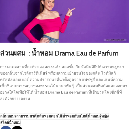
ส่วนผสม : น้ำหอม Drama Eau de Parfum
การผสมผสานที่ลงตัวของ ออเรนจ์ บลอสซั่ม กับ จัสมินอียิปต์ ความหรูหรา
ของกลิ่นจากไวล์การ์ดีเนียร์ พร้อมความเย้ายวนใจของกลิ่น ไวท์มัสก์
คริสตัลแอมเบอร์ ความปรารถนาที่น่าดึงดูดจาก แพชชูรี่ และเสน่ห์ความ
เซ็กซี่แบบนางพญาของพรรณไม้นานาพันธุ์ เป็นส่วนผสมที่สกัดและออกมา
อย่างใส่ใจเพื่อให้ได้ น้ำหอม
Drama Eau de Parfum
ที่เย้ายวนใจ เซ็กซี่ที่
ลงตัวอย่างงดงาม
กลิ่นหอมจากธรรมชาติ
กลิ่นหอมดอกไม้
น้ำหอมกับสไตล์
น้ำหอมผู้หญิง
สไตล์น้ำหอม