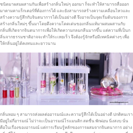
ชนิดมาผสมผสานกันเพื่อสร้างกลิ่นใหม่ๆ ออกมา ก็จะทำให้สามารถสื่อออก
มาตามคาแร็กเตอร์ที่ต้องการได้ และยังสามารถสร้างความเคลื่อนไหวและ
สร้างความรู้สึกกับจินตนาการได้เป็นอย่างดี จึงอาจเป็นจุดเริ่มต้นของการ
สร้างกลิ่นใหม่ๆ ขึ้นมาโดยดึงความโดดเด่นของกลิ่นแท้มาผสมผสานกับ
กลิ่นที่เกิดจากจินตนาการเพื่อให้เกิดความกลมกลืนมากขึ้น แต่ความที่เป็นก
ลิ่นจากธรรมชาติอาจจะทำให้ระเหยเร็ว จึงต้องรู้จักหรือมีเทคนิคต่างๆ เพื่อ
ให้กลิ่นอยู่ได้คงทนและยาวนาน
กลิ่นหอม ๆ สามารถส่งผลต่ออารมณ์และความรู้สึกได้เป็นอย่างดี ปกติคนเรา
มีอยู่ไม่กี่อารมณ์ ไม่ว่าจะเป็นอารมณ์โรแมนติก สดชื่น พักผ่อน นิ่งสงบ นั่น
คือในเรื่องของอารมณ์ แต่การเรียนรู้หลักของการผสมจากจินตนาการ อย่าง