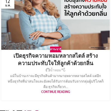
12
ม.ค.
สาระน่ารู้
เปิดธุรกิจความหอมหลากสไตล์ สร้าง
ความประทับใจให้ลูกค้าด้วยกลิ่น
น้ำหอม
แม้ในบ้านเราจะมีธุรกิจสินค้ามากมายหลากหลายสไตล์ แต่อีก
หนึ่งธุรกิจที่น่าสนใจและยังคงได้รับการต้อนรับจากกลุ่มผู้บริโภคก็
คือ ธุรกิจเกี่ยวก...
CONTINUE READING