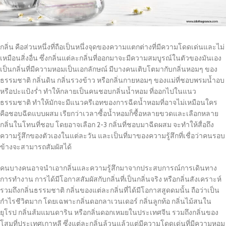
กลิ่น คือส่วนหนึ่งที่ถือเป็นหนึ่งจุดของความแตกต่างที่มีความโดดเด่นและไม่
เหมือนสิ่งอื่น ซึ่งกลิ่นแต่ละกลิ่นที่ออกมาจะมีความสมบูรณ์ในตัวของมันเอง
เป็นกลิ่นที่มีความหอมเป็นเอกลักษณ์ มีบางคนเติบโตมากับกลิ่นหอมๆ ของ
ธรรมชาติ กลิ่นดิน กลิ่นรวงข้าว หรือกลิ่นกายหอมๆ ของแม่ที่ชอบพรมน้ำอบ
หรือปะแป้งร่ำ ทำให้กลายเป็นคนชอบกลิ่นน้ำหอม ที่ออกไปในแนว
ธรรมชาติ ทำให้มักจะมีแนวครีเอทของการฉีดน้ำหอมที่อาจไม่เหมือนใคร
คือชอบฉีดแบบผสม เรียกว่าเวลาซื้อน้ำหอมก็ซื้อหลายขวดและเลือกหลาย
กลิ่นในโทนที่ชอบ โดยอาจเลือก 2-3 กลิ่นที่ชอบมาฉีดผสม จะทำให้สื่อถึง
ความรู้สึกของตัวเองในแต่ละวัน และเป็นที่มาของความรู้สึกที่เชื่อว่าคนรอบ
ข้างจะสามารถสัมผัสได้
คนบางคนอาจนำเอากลิ่นและความรู้สึกมาจากประสบการณ์การเดินทาง
การทำงาน การได้มีโอกาสสัมผัสกับกลิ่นที่เป็นกลิ่นจริง หรือกลิ่นสังเคราะห์
รวมถึงกลิ่นธรรมชาติ กลิ่นของแต่ละกลิ่นที่ได้มีโอกาสสูดดมนั้น ถือว่าเป็น
กำไรชีวิตมาก โดยเฉพาะกลิ่นดอกลาเวนเดอร์ กลิ่นลูกท้อ กลิ่นไม้สนใน
ยุโรป กลิ่นส้มแมนดาริน หรือกลิ่นดอกเหมยในประเทศจีน รวมถึงกลิ่นของ
โสมที่ประเทศเกาหลี ซึ่งแต่ละกลิ่นล้วนแล้วแต่มีความโดดเด่นที่มีความหอม