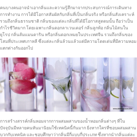
คนบางคนอาจนำเอากลิ่นและความรู้สึกมาจากประสบการณ์การเดินทาง
การทำงาน การได้มีโอกาสสัมผัสกับกลิ่นที่เป็นกลิ่นจริง หรือกลิ่นสังเคราะห์
รวมถึงกลิ่นธรรมชาติ กลิ่นของแต่ละกลิ่นที่ได้มีโอกาสสูดดมนั้น ถือว่าเป็น
กำไรชีวิตมาก โดยเฉพาะกลิ่นดอกลาเวนเดอร์ กลิ่นลูกท้อ กลิ่นไม้สนใน
ยุโรป กลิ่นส้มแมนดาริน หรือกลิ่นดอกเหมยในประเทศจีน รวมถึงกลิ่นของ
โสมที่ประเทศเกาหลี ซึ่งแต่ละกลิ่นล้วนแล้วแต่มีความโดดเด่นที่มีความหอม
แตกต่างกันออกไป
การสร้างสรรค์กลิ่นหอมจากการผสมผสานของน้ำหอมกลิ่นต่างๆ ที่ใน
ปัจจุบันมีหลายคนหันมานิยมใช้เทคนิคนี้กันมาก ยิ่งหากใครที่ชอบผสมผสาน
บวกกับเทคนิค และชอบศึกษาว่ากลิ่นมีกี่แบบกี่ประเภท ซึ่งหากนำกลิ่นแต่ละ