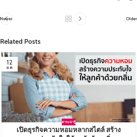
Newer
Older
Related Posts
12
ม.ค.
สาระน่ารู้
เปิดธุรกิจความหอมหลากสไตล์ สร้าง