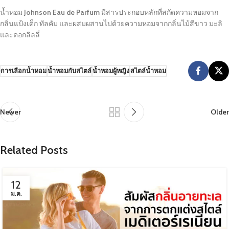
น้ำหอม
Johnson Eau de Parfum
มีสารประกอบหลักที่สกัดความหอมจาก
กลิ่นแป้งเด็ก ทัลคัม และผสมผสานไปด้วยความหอมจากกลิ่นไม้สีขาว มะลิ
และดอกลิลลี่
การเลือกน้ำหอม
น้ำหอมกับสไตล์
น้ำหอมผู้หญิง
สไตล์น้ำหอม
Newer
Older
Related Posts
12
ม.ค.