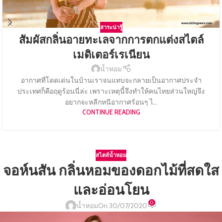
สาระน่ารู้
สัมผัสกลิ่นอายทะเลจากการตกแต่งสไตล์
เมดิเตอร์เรเนียน
น้ำหอม
อากาศที่โดดเด่นในบ้านเราจนแทบจะกลายเป็นอากาศประจำ
ประเทศก็คือฤดูร้อนนี่ล่ะ เพราะเหตุนี้จึงทำให้คนไทยส่วนใหญ่จึง
อยากจะหลีกหนีอากาศร้อนๆ ไ...
CONTINUE READING
สไตล์น้ำหอม
จอห์นสัน กลิ่นหอมของดอกไม้ที่สดใส
และอ่อนโยน
0
น้ำหอม
On 30/07/2020