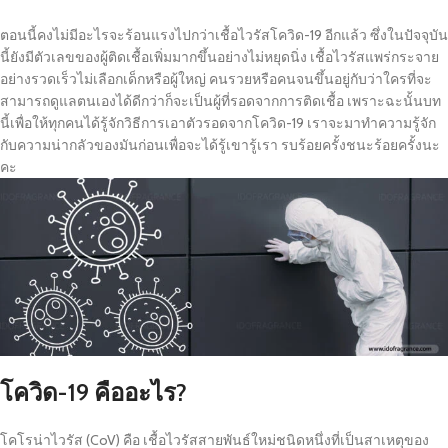
ตอนนี้คงไม่มีอะไรจะร้อนแรงไปกว่าเชื้อไวรัสโควิด-19 อีกแล้ว ซึ่งในปัจจุบัน
นี้ยังมีตัวเลขของผู้ติดเชื้อเพิ่มมากขึ้นอย่างไม่หยุดนิ่ง เชื้อไวรัสแพร่กระจาย
อย่างรวดเร็วไม่เลือกเด็กหรือผู้ใหญ่ คนรวยหรือคนจนขึ้นอยู่กับว่าใครที่จะ
สามารถดูแลตนเองได้ดีกว่าก็จะเป็นผู้ที่รอดจากการติดเชื้อ เพราะฉะนั้นบท
นี้เพื่อให้ทุกคนได้รู้จักวิธีการเอาตัวรอดจากโควิด-19 เราจะมาทำความรู้จัก
กับความน่ากลัวของมันก่อนเพื่อจะได้รู้เขารู้เรา รบร้อยครั้งชนะร้อยครั้งนะ
คะ
โควิด-19 คืออะไร?
โคโรน่าไวรัส (CoV) คือ เชื้อไวรัสสายพันธ์ใหม่ชนิดหนึ่งที่เป็นสาเหตุของ