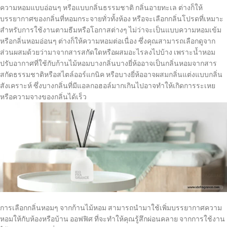
ความหอมแบบอ่อนๆ หรือแบบกลิ่นธรรมชาติ กลิ่นอายทะเล ต่างก็ให้
บรรยากาศของกลิ่นที่หอมกระจายทั่วทั้งห้อง หรือจะเลือกกลิ่นโปรดที่เหมาะ
สำหรับการใช้งานตามธีมหรือโอกาสต่างๆ ไม่ว่าจะเป็นแบบความหอมเข้ม
หรือกลิ่นหอมอ่อนๆ ต่างก็ให้ความหอมต่อเนื่อง ซึ่งคุณสามารถเลือกดูจาก
ส่วนผสมด้วยว่ามาจากสารสกัดใดหรือผสมอะไรลงไปบ้าง เพราะน้ำหอม
ปรับอากาศที่ใช้กับก้านไม้หอมบางกลิ่นบางยี่ห้ออาจเป็นกลิ่นหอมจากสาร
สกัดธรรมชาติหรือสไตล์ออร์แกนิค หรือบางยี่ห้ออาจผสมกลิ่นแต่งแบบกลิ่น
สังเคราะห์ ซึ่งบางกลิ่นที่มีแอลกอฮอล์มากเกินไปอาจทำให้เกิดการระเหย
หรือความจางของกลิ่นได้เร็ว
การเลือกกลิ่นหอมๆ จากก้านไม้หอม สามารถนำมาใช้เพิ่มบรรยากาศความ
หอมให้กับห้องหรือบ้าน ออฟฟิศ ที่จะทำให้คุณรู้สึกผ่อนคลาย จากการใช้งาน