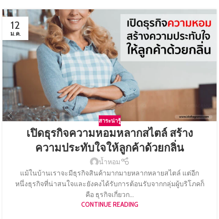
12
ม.ค.
สาระน่ารู้
เปิดธุรกิจความหอมหลากสไตล์ สร้าง
ความประทับใจให้ลูกค้าด้วยกลิ่น
น้ำหอม
แม้ในบ้านเราจะมีธุรกิจสินค้ามากมายหลากหลายสไตล์ แต่อีก
หนึ่งธุรกิจที่น่าสนใจและยังคงได้รับการต้อนรับจากกลุ่มผู้บริโภคก็
คือ ธุรกิจเกี่ยวก...
CONTINUE READING