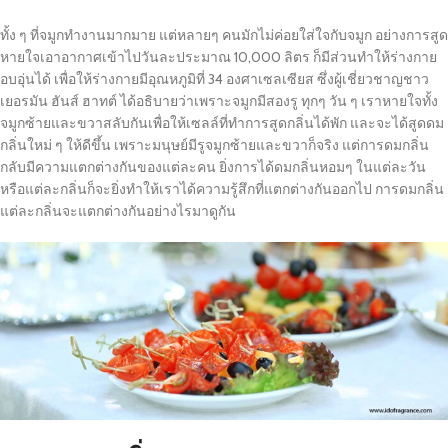
ทั้ง ๆ ที่จมูกทำงานมากมาย แต่หลายๆ คนมักไม่ค่อยใส่ใจกับจมูก อย่างการสูด
หายใจเอาอากาศเข้าไปวันละประมาณ 10,000 ลิตร ก็มีส่วนทำให้ร่างกาย
อบอุ่นได้ เพื่อให้ร่างกายมีอุณหภูมิที่ 34 องศาเซลเซียส ซึ่งผู้เชี่ยวชาญชาว
เยอรมัน ฮันส์ ฮาทต์ ได้อธิบายว่าเพราะจมูกมีสองรู ทุกๆ วัน ๆ เราหายใจทั้ง
จมูกซ้ายและขวาสลับกันเพื่อให้เซลล์ที่ทำการสูดกลิ่นได้พัก และจะได้สูดดม
กลิ่นใหม่ ๆ ให้ดีขึ้น เพราะมนุษย์มีรูจมูกซ้ายและขวาก็จริง แต่การดมกลิ่น
กลับมีความแตกต่างกันของแต่ละคน ยิ่งการได้ดมกลิ่นหอมๆ ในแต่ละวัน
หรือแต่ละกลิ่นก็จะยิ่งทำให้เราได้ความรู้สึกที่แตกต่างกันออกไป การดมกลิ่น
แต่ละกลิ่นจะแตกต่างกันอย่างไรมาดูกัน