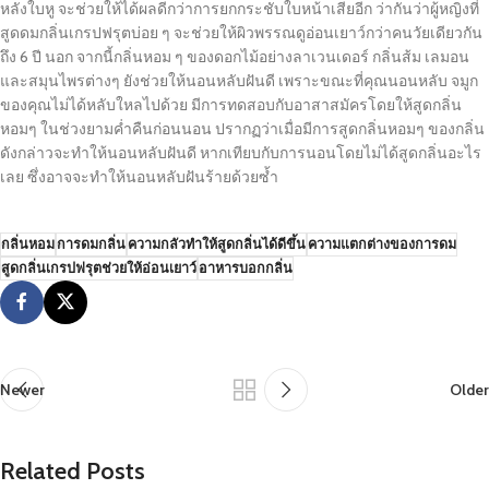
หลังใบหู จะช่วยให้ได้ผลดีกว่าการยกกระชับใบหน้าเสียอีก ว่ากันว่าผู้หญิงที่
สูดดมกลิ่นเกรปฟรุตบ่อย ๆ จะช่วยให้ผิวพรรณดูอ่อนเยาว์กว่าคนวัยเดียวกัน
ถึง 6 ปี นอก จากนี้กลิ่นหอม ๆ ของดอกไม้อย่างลาเวนเดอร์ กลิ่นส้ม เลมอน
และสมุนไพรต่างๆ ยังช่วยให้นอนหลับฝันดี เพราะขณะที่คุณนอนหลับ จมูก
ของคุณไม่ได้หลับใหลไปด้วย มีการทดสอบกับอาสาสมัครโดยให้สูดกลิ่น
หอมๆ ในช่วงยามค่ำคืนก่อนนอน ปรากฏว่าเมื่อมีการสูดกลิ่นหอมๆ ของกลิ่น
ดังกล่าวจะทำให้นอนหลับฝันดี หากเทียบกับการนอนโดยไม่ได้สูดกลิ่นอะไร
เลย ซึ่งอาจจะทำให้นอนหลับฝันร้ายด้วยซ้ำ
กลิ่นหอม
การดมกลิ่น
ความกลัวทำให้สูดกลิ่นได้ดีขึ้น
ความแตกต่างของการดม
สูดกลิ่นเกรปฟรุตช่วยให้อ่อนเยาว์
อาหารบอกกลิ่น
Newer
Older
Related Posts