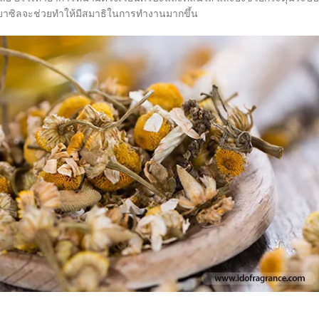
งบาซิลจะช่วยทำให้มีสมาธิในการทำงานมากขึ้น