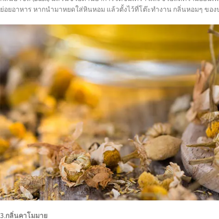
ย่อยอาหาร หากนำมาหยดใส่หินหอม แล้วตั้งไว้ที่โต๊ะทำงาน กลิ่นหอมๆ ขอ
3.กลิ่นคาโมมาย