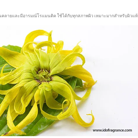
ผ่อนคลายและมีอารมณ์โรแมนติค ใช้ได้กับทุกสภาพผิว เหมาะมากสำหรับผิวแห้