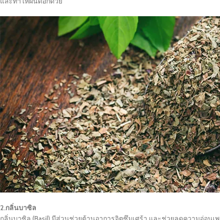
และทำให้ฝันดีอีกด้วย
2.กลิ่นบาซิล
กลิ่นบาซิล (Basil) มีส่วนช่วยต้านอาการจิตซึมเศร้า และช่วยลดความอ่อนเ