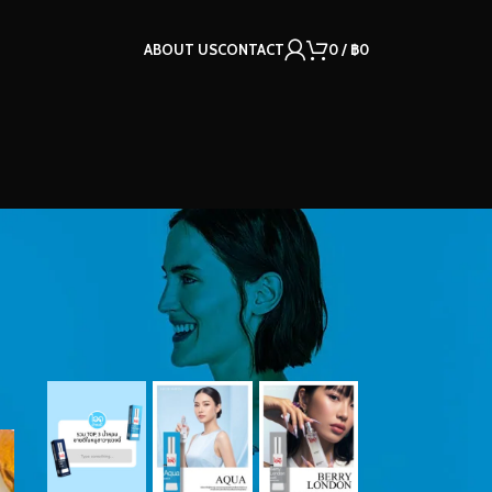
ABOUT US
CONTACT
0
/
฿
0
OUR INSTAGRAM