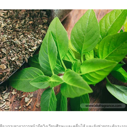
พลีย บรรเทาอาการหน้ามืดวิงเวียนศีรษะและคลื่นไส้ และยังช่วยกระตุ้นระบบ