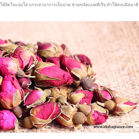
ห้จิตใจแจ่มใส บรรเทาอาการเจ็บปวด ช่วยขจัดแบคทีเรีย ทำให้สงบมีสมาธิ