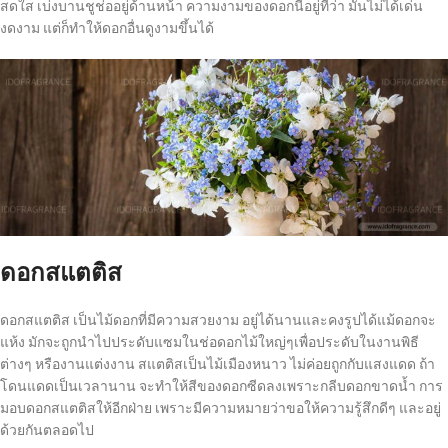
สดใส เบ่งบานชูช่ออยู่ด้านหน้า ความงามของดอกนี้อยู่ที่ว่า มันไม่ได้เด่น
งดงาม แต่ก็ทำให้ดอกอื่นดูงามขึ้นได้
ดอกสแตติส
ดอกสแตติส เป็นไม้ดอกที่มีความสวยงาม อยู่ได้นานและคงรูปได้แม้ดอกจะ
แห้ง มักจะถูกนำไปประดับแซมในช่อดอกไม้ใหญ่ๆเพื่อประดับในงานพิธี
ต่างๆ หรืองานแต่งงาน สแตติสเป็นไม้เมืองหนาว ไม่ค่อยถูกกับแสงแดด ถ้า
โดนแดดเป็นเวลานาน จะทำให้สีของดอกซีดลงเพราะกลีบดอกขาดน้ำ การ
มอบดอกสแตติสให้อีกฝ่าย เพราะมีความหมายว่าขอให้ความรู้สึกดีๆ และอยู่
ด้วยกันตลอดไป