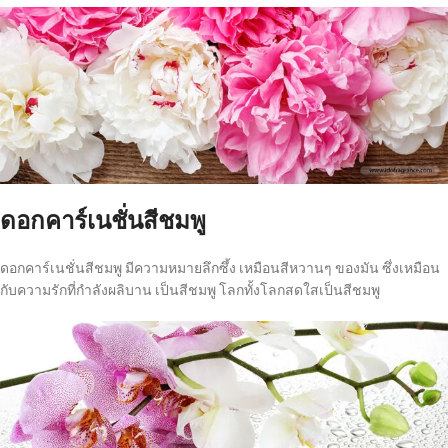
ดอกคาร์เนชั่นสีชมพู
ดอกคาร์เนชั่นสีชมพู มีความหมายลึกซึ้ง เหมือนสีหวานๆ ของมัน ซึ่งเหมือน
กับความรักที่กำลังผลิบาน เป็นสีชมพู โลกทั้งโลกสดใสเป็นสีชมพู