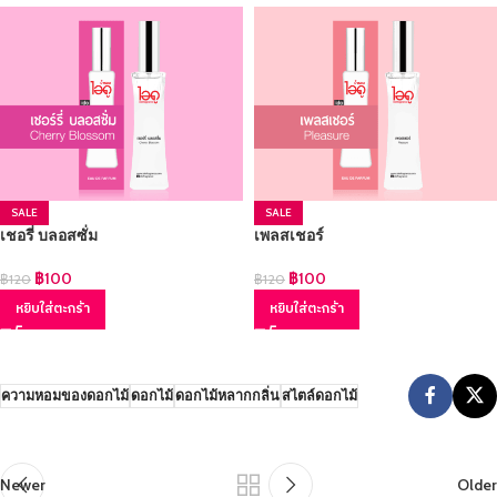
SALE
SALE
เชอรี่ บลอสซั่ม
เพลสเชอร์
฿
100
฿
100
฿
120
฿
120
หยิบใส่ตะกร้า
หยิบใส่ตะกร้า
ความหอมของดอกไม้
ดอกไม้
ดอกไม้หลากกลิ่น
สไตล์ดอกไม้
Newer
Older