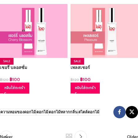
SALE
SALE
เชอรี่ บลอสซั่ม
เพลสเชอร์
฿
100
฿
100
฿
120
฿
120
หยิบใส่ตะกร้า
หยิบใส่ตะกร้า
ความหอมของดอกไม้
ดอกไม้
ดอกไม้หลากกลิ่น
สไตล์ดอกไม้
Newer
Older