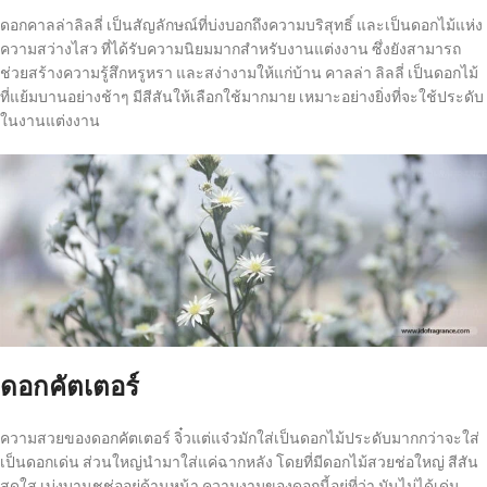
ดอกคาลล่าลิลลี่ เป็นสัญลักษณ์ที่บ่งบอกถึงความบริสุทธิ์ และเป็นดอกไม้แห่ง
ความสว่างไสว ที่ได้รับความนิยมมากสำหรับงานแต่งงาน ซึ่งยังสามารถ
ช่วยสร้างความรู้สึกหรูหรา และสง่างามให้แก่บ้าน คาลล่า ลิลลี่ เป็นดอกไม้
ที่แย้มบานอย่างช้าๆ มีสีสันให้เลือกใช้มากมาย เหมาะอย่างยิ่งที่จะใช้ประดับ
ในงานแต่งงาน
ดอกคัตเตอร์
ความสวยของดอกคัตเตอร์ จิ๋วแต่แจ๋วมักใส่เป็นดอกไม้ประดับมากกว่าจะใส่
เป็นดอกเด่น ส่วนใหญ่นำมาใส่แค่ฉากหลัง โดยที่มีดอกไม้สวยช่อใหญ่ สีสัน
สดใส เบ่งบานชูช่ออยู่ด้านหน้า ความงามของดอกนี้อยู่ที่ว่า มันไม่ได้เด่น