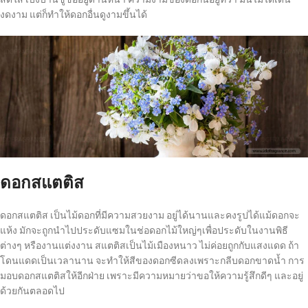
งดงาม แต่ก็ทำให้ดอกอื่นดูงามขึ้นได้
ดอกสแตติส
ดอกสแตติส เป็นไม้ดอกที่มีความสวยงาม อยู่ได้นานและคงรูปได้แม้ดอกจะ
แห้ง มักจะถูกนำไปประดับแซมในช่อดอกไม้ใหญ่ๆเพื่อประดับในงานพิธี
ต่างๆ หรืองานแต่งงาน สแตติสเป็นไม้เมืองหนาว ไม่ค่อยถูกกับแสงแดด ถ้า
โดนแดดเป็นเวลานาน จะทำให้สีของดอกซีดลงเพราะกลีบดอกขาดน้ำ การ
มอบดอกสแตติสให้อีกฝ่าย เพราะมีความหมายว่าขอให้ความรู้สึกดีๆ และอยู่
ด้วยกันตลอดไป