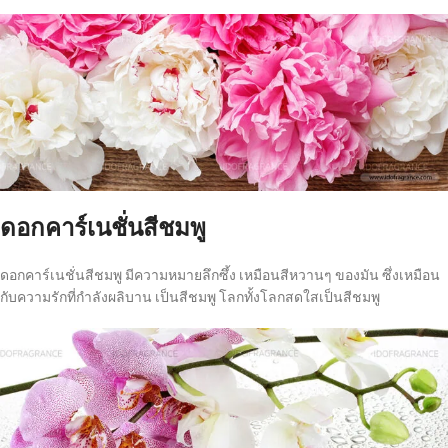
ดอกคาร์เนชั่นสีชมพู
ดอกคาร์เนชั่นสีชมพู มีความหมายลึกซึ้ง เหมือนสีหวานๆ ของมัน ซึ่งเหมือน
กับความรักที่กำลังผลิบาน เป็นสีชมพู โลกทั้งโลกสดใสเป็นสีชมพู