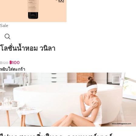
Sale
โลชั่นน้ำหอม วนิลา
฿
100
฿
120
หยิบใส่ตะกร้า