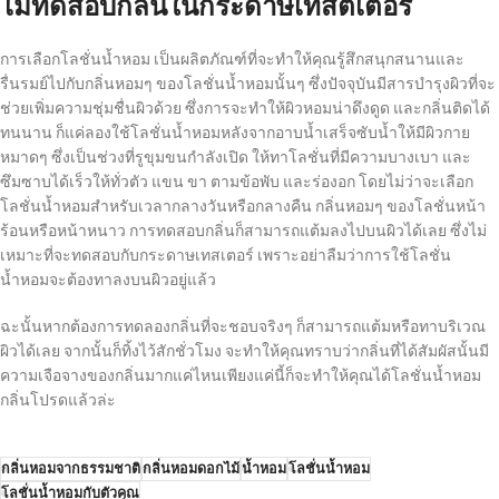
ไม่ทดสอบกลิ่นในกระดาษเทสต์เตอร์
การเลือกโลชั่นน้ำหอม เป็นผลิตภัณฑ์ที่จะทำให้คุณรู้สึกสนุกสนานและ
รื่นรมย์ไปกับกลิ่นหอมๆ ของโลชั่นน้ำหอมนั้นๆ ซึ่งปัจจุบันมีสารบำรุงผิวที่จะ
ช่วยเพิ่มความชุ่มชื่นผิวด้วย ซึ่งการจะทำให้ผิวหอมน่าดึงดูด และกลิ่นติดได้
ทนนาน ก็แค่ลองใช้โลชั่นน้ำหอมหลังจากอาบน้ำเสร็จซับน้ำให้มีผิวกาย
หมาดๆ ซึ่งเป็นช่วงที่รูขุมขนกำลังเปิด ให้ทาโลชั่นที่มีความบางเบา และ
ซึมซาบได้เร็วให้ทั่วตัว แขน ขา ตามข้อพับ และร่องอก โดยไม่ว่าจะเลือก
โลชั่นน้ำหอมสำหรับเวลากลางวันหรือกลางคืน กลิ่นหอมๆ ของโลชั่นหน้า
ร้อนหรือหน้าหนาว การทดสอบกลิ่นก็สามารถแต้มลงไปบนผิวได้เลย ซึ่งไม่
เหมาะที่จะทดสอบกับกระดาษเทสเตอร์ เพราะอย่าลืมว่าการใช้โลชั่น
น้ำหอมจะต้องทาลงบนผิวอยู่แล้ว
ฉะนั้นหากต้องการทดลองกลิ่นที่จะชอบจริงๆ ก็สามารถแต้มหรือทาบริเวณ
ผิวได้เลย จากนั้นก็ทิ้งไว้สักชั่วโมง จะทำให้คุณทราบว่ากลิ่นที่ได้สัมผัสนั้นมี
ความเจือจางของกลิ่นมากแค่ไหนเพียงแค่นี้ก็จะทำให้คุณได้โลชั่นน้ำหอม
กลิ่นโปรดแล้วล่ะ
กลิ่นหอมจากธรรมชาติ
กลิ่นหอมดอกไม้
น้ำหอม
โลชั่นน้ำหอม
โลชั่นน้ำหอมกับตัวคุณ