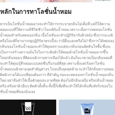
หลักในการทาโลชั่นน้ำหอม
หากเป็นโลชั่นน้ำหอมอาจจะทำให้การกระจายกลิ่นไม่เต็มที่ แต่ก็ให้ความ
หอมแบบที่ให้ความมีชีวิตชีวาไมแพ้กับน้ำหอม เพราะเมื่อการทดสอบโลชั่น
น้ำหอมสำหรับทดลองกลิ่น เนื้อโลชั่นจะทำปฏิกิริยากับผิวหนัง ซึ่งการจะแพ้
หรือไม่แพ้ก็สามารถดูปฏิกิริยาตรงนี้ล่ะว่ามีผื่นแดงหรือไม่? ซึ่งการได้ทดลอง
กลิ่นของโลชั่นน้ำหอมจะทำให้คุณทราบแต่ละกลิ่นก่อนตัดสินใจซื้อ ซึ่งจะ
เป็นการสร้างความมั่นใจในการเติมผิวให้หอมด้วยโลชั่นน้ำหอมมากขึ้น
โดยกลิ่นหอมๆ ที่ติดบนผิวกายหากเลือกได้แล้ว มันก็จะกลายเป็นกลิ่นหอมที่
จะทำให้คุณรู้สึกหอมแบบสดชื่นรื่นรมย์ที่สุด เพราะตั้งแต่เริ่มทาโลชั่น
น้ำหอมบนผิวตามจุดสำคัญต่างๆ ไปจนถึงจุดสุดท้าย จะทำให้กลิ่นความหอม
ติดผิวกายได้แบบที่คุณต้องการ ที่สำคัญ ก่อนจะทดลองทาโลชั่นน้ำหอมกลิ่น
ใหม่ อย่าลืมทำให้เนื้อตัวคุณสะอาดที่สุด ต้องไม่มีกลิ่นเหงื่อ หรือกลิ่นน้ำหอม
หรือ ครีมทาผิวอื่นๆ ติดตัวทั้งสิ้น ทั้งนี้ก็เพื่อที่จะทำให้ได้กลิ่นที่แท้จริงของโบ
ชั่นน้ำหอมที่ลองนั่นเอง