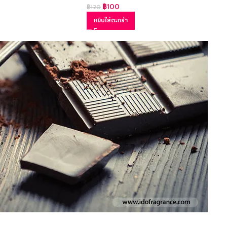
฿
100
฿
120
หยิบใส่ตะกร้า