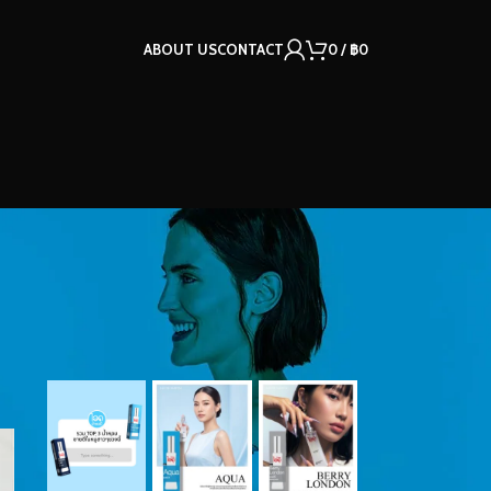
ABOUT US
CONTACT
0
/
฿
0
OUR INSTAGRAM