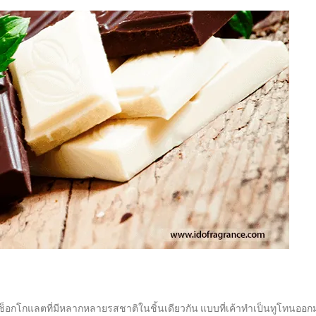
อกโกแลตที่มีหลากหลายรสชาติในชิ้นเดียวกัน แบบที่เค้าทำเป็นทูโทนออก