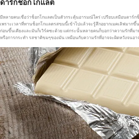
ดาร์กชอกโกแลต
มีหลายคนเชื่อว่าช็อกโกแลตเป็นตัวกระตุ้นอารมณ์ใคร่ เปรียบเสมือนดาร์กช
เพราะเวลาที่ทานช็อกโกแลตรสขมนี้เข้าไปแล้วจะรู้สึกอยากเมคเลิฟมากขึ้
ก่อนขึ้นเตียงและมันก็เวิร์คซะด้วย แต่กระนั้นหลายคนก็บอกว่าความรักที่ม
หรือการกระทำ รสชาติขมๆของมัน เหมือนกับความรักที่อาจจะผิดหวังจนอา