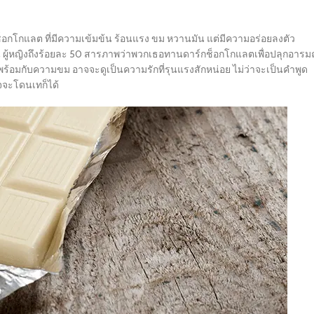
็อกโกแลต ที่มีความเข้มข้น ร้อนแรง ขม หวานมัน แต่มีความอร่อยลงตัว
น ผู้หญิงถึงร้อยละ 50 สารภาพว่าพวกเธอทานดาร์กช็อกโกแลตเพื่อปลุกอารม
าพร้อมกับความขม อาจจะดูเป็นความรักที่รุนแรงสักหน่อย ไม่ว่าจะเป็นคำพูด
จจะโดนเทก็ได้