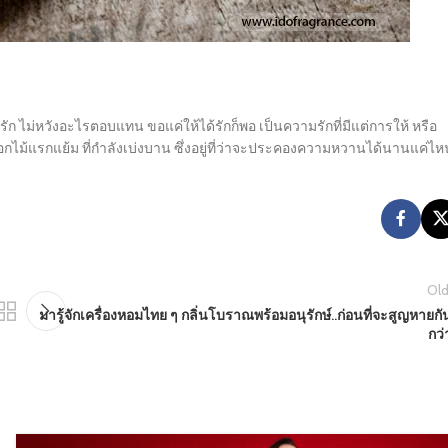
่จะรัก ไม่หวังอะไรตอบแทน ขอแค่ให้ได้รักก็พอ เป็นความรักที่มีแต่การให้ หรือ
อกไม้แรกแย้ม ที่กำลังเบ่งบาน ซึ่งอยู่ที่ว่าจะประคองความหวานได้นานแค่ไห
Old
มารู้จักเครื่องหอมไทย ๆ กลิ่นโบราณพร้อมอนุรักษ์..ก่อนที่จะสูญหายกั
กว่