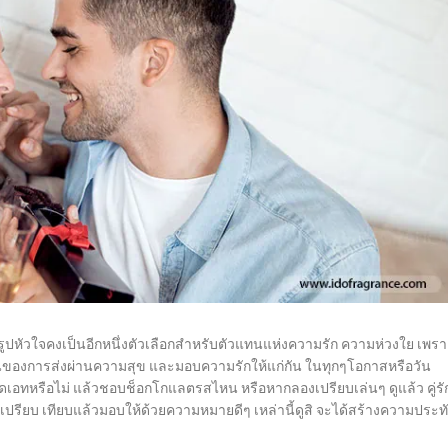
รูปหัวใจคงเป็นอีกหนึ่งตัวเลือกสำหรับตัวแทนแห่งความรัก ความห่วงใย เพร
แทนของการส่งผ่านความสุข และมอบความรักให้แก่กัน ในทุกๆโอกาสหรือวัน
ดเอทหรือไม่ แล้วชอบช็อกโกแลตรสไหน หรือหากลองเปรียบเล่นๆ ดูแล้ว คู่รั
รียบ เทียบแล้วมอบให้ด้วยความหมายดีๆ เหล่านี้ดูสิ จะได้สร้างความประท