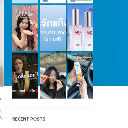
าะ
ก
ับ
RECENT POSTS