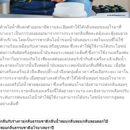
ด้วยไอน้ำที่แตกตัวออกมามีความละเอียดทำให้ได้กลิ่นหอมของอโรมาที่
บางเบา เป็นการปล่อยออกมาจากการกระจายกลิ่นที่คละคลุ้งและฟุ้งอบอวล
ทั่วบริเวณ โดยเป็นการพากลิ่นไอน้ำของน้ำมันหอมระเหยในแบบที่ไม่ใช้
ความร้อนเหมือนกับเตาหอม หรือธูปหอม ซึ่งจะทำให้ผู้ใช้งานได้ประโยชน์
ต่อการสัมผัสหรือสูดดมน้ำมันหอมระเหยอย่างเต็มที่ ซึ่ง
การใช้งาน
เครื่องพ่น
อโรมาไม่ยากจนเกินไป เพียง
แค่ต่ออแดปเตอร์เข้ากับตัวเครื่อง แล้วเติมน้ำ
สะอาดลงไปจากนั้นจึงหยดน้ำมันหอมระเหยเข้มข้นกลิ่นที่ชื่นชอบ เมื่อปิด
ฝาเครื่องเสร็จแล้วจึงเสียบปลั๊ก แล้วจึงกดปุ่มตั้งเวลา หรือเลือกระยะเวลาใน
การกระจายกลิ่น เมื่อทุกอย่างลงตัวก็จะทำให้ได้กลิ่นหอมๆ ของอโรมาจาก
ละอองหรือไอน้ำพวยพุ่งออกมา ซึ่ง
เครื่องพ่นอโรมายังสามารถส่งกลิ่นหอมๆ
จากการกระจายกลิ่นของเครื่องนี้ได้อย่างยาวนาน
และยังสามารถเลือกปรับ
ระดับการพ่นของไอน้ำทำให้ผู้ใช้งานสามารถได้ประโยชน์จากการสูดดม
อย่างเต็มที่
กลิ่นกับร่างกาย
กลิ่นธรรมชาติ
กลิ่นน้ำหอม
กลิ่นหอม
กลิ่นหอมดอกไม้
หอมกลิ่นธรรมชาติ
อโรมาเทอราปี