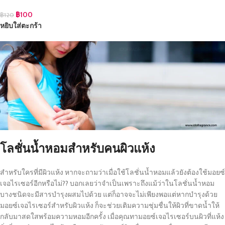
฿
100
฿
120
หยิบใส่ตะกร้า
โลชั่นน้ำหอม
สำหรับคนผิวแห้ง
สำหรับใครที่มีผิวแห้ง หากจะถามว่าเมื่อใช้โลชั่นน้ำหอมแล้วยังต้องใช้มอยซ์
เจอไรเซอร์อีกหรือไม่?? บอกเลยว่าจำเป็นเพราะถึงแม้ว่าในโลชั่นน้ำหอม
บางชนิดจะมีสารบำรุงผสมไปด้วย แต่ก็อาจจะไม่เพียงพอแต่หากบำรุงด้วย
มอยซ์เจอไรเซอร์สำหรับผิวแห้ง ก็จะช่วยเติมความชุ่มชื่นให้ผิวที่ขาดน้ำให้
กลับมาสดใสพร้อมความหอมอีกครั้ง เมื่อคุณทามอยซ์เจอไรเซอร์บนผิวที่แห้ง