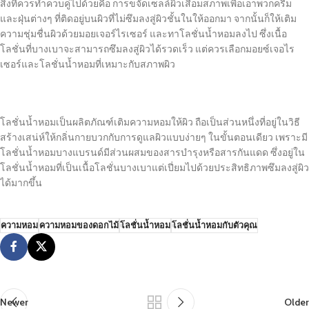
สิ่งที่ควรทำควบคู่ไปด้วยคือ การขจัดเซลล์ผิวเสื่อมสภาพเพื่อเอาพวกครีม
และฝุ่นต่างๆ ที่ติดอยู่บนผิวที่ไม่ซึมลงสู่ผิวชั้นในให้ออกมา จากนั้นก็ให้เติม
ความชุ่มชื่นผิวด้วยมอยเจอร์ไรเซอร์ และทาโลชั่นน้ำหอมลงไป ซึ่งเนื้อ
โลชั่นที่บางเบาจะสามารถซึมลงสู่ผิวได้รวดเร็ว แต่ควรเลือกมอยซ์เจอไร
เซอร์และโลชั่นน้ำหอมที่เหมาะกับสภาพผิว
โลชั่นน้ำหอมเป็นผลิตภัณฑ์เติมความหอมให้ผิว ถือเป็นส่วนหนึ่งที่อยู่ในวิธี
สร้างเสน่ห์ให้กลิ่นกายบวกกับการดูแลผิวแบบง่ายๆ ในขั้นตอนเดียว เพราะมี
โลชั่นน้ำหอมบางแบรนด์มีส่วนผสมของสารบำรุงหรือสารกันแดด ซึ่งอยู่ใน
โลชั่นน้ำหอมที่เป็นเนื้อโลชั่นบางเบาแต่เปี่ยมไปด้วยประสิทธิภาพซึมลงสู่ผิว
ได้มากขึ้น
ความหอม
ความหอมของดอกไม้
โลชั่นน้ำหอม
โลชั่นน้ำหอมกับตัวคุณ
Newer
Older