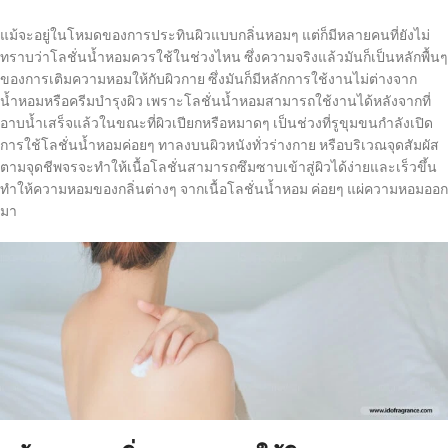
แม้จะอยู่ในโหมดของการประทินผิวแบบกลิ่นหอมๆ แต่ก็มีหลายคนที่ยังไม่
ทราบว่าโลชั่นน้ำหอมควรใช้ในช่วงไหน ซึ่งความจริงแล้วมันก็เป็นหลักพื้นๆ
ของการเติมความหอมให้กับผิวกาย ซึ่งมันก็มีหลักการใช้งานไม่ต่างจาก
น้ำหอมหรือครีมบำรุงผิว เพราะโลชั่นน้ำหอมสามารถใช้งานได้หลังจากที่
อาบน้ำเสร็จแล้วในขณะที่ผิวเปียกหรือหมาดๆ เป็นช่วงที่รูขุมขนกำลังเปิด
การใช้โลชั่นน้ำหอมค่อยๆ ทาลงบนผิวหนังทั่วร่างกาย หรือบริเวณจุดสัมผัส
ตามจุดชีพจรจะทำให้เนื้อโลชั่นสามารถซึมซาบเข้าสู่ผิวได้ง่ายและเร็วขึ้น
ทำให้ความหอมของกลิ่นต่างๆ จากเนื้อโลชั่นน้ำหอม ค่อยๆ แผ่ความหอมออก
มา