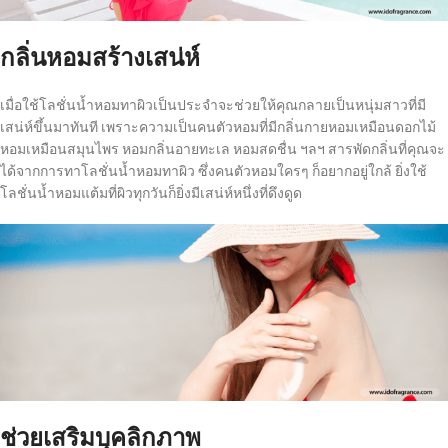
กลิ่นหอมสร้างเสน่ห์
เมื่อใช้โลชั่นน้ำหอมทาผิวเป็นประจำจะช่วยให้คุณกลายเป็นหนุ่มสาวที่มี
เสน่ห์ขึ้นมาทันที เพราะความเป็นคนตัวหอมที่มีกลิ่นกายหอมเหมือนดอกไม้
หอมเหมือนสมุนไพร หอมกลิ่นอายทะเล หอมสดชื่น ฯลฯ สารพัดกลิ่นที่คุณจะ
ได้จากการทาโลชั่นน้ำหอมทาผิว ซึ่งคนตัวหอมใครๆ ก็อยากอยู่ใกล้ ยิ่งใช้
โลชั่นน้ำหอมแต้มที่ผิวทุกวันก็ยิ่งมีเสน่ห์หนึ่งที่ดึงดูด
ช่วยเสริมบุคลิกภาพ