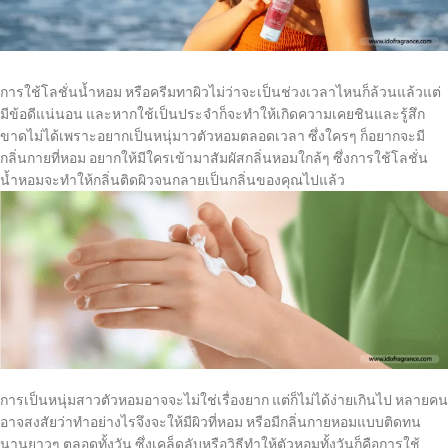
การใช้โลชั่นน้ำหอม หรือครีมทาผิวไม่ว่าจะเป็นช่วงเวลาไหนก็ล้วนแล้วแต่
มีข้อดีแน่นอน และหากใช้เป็นประจำก็จะทำให้เกิดความเคยชินและรู้สึก
ขาดไม่ได้เพราะอยากเป็นหนุ่มาวตัวหอมตลอดเวลา ซึ่งใครๆ ก็อยากจะมี
กลิ่นกายที่หอม อยากให้มีใครเข้ามาสัมผัสกลิ่นหอมใกล้ๆ ซึ่งการใช้โลชั่น
น้ำหอมจะทำให้กลิ่นติดผิวจนกลายเป็นกลิ่นของคุณไปแล้ว
การเป็นหนุ่มสาวตัวหอมอาจจะไม่ใช่เรื่องยาก แต่ก็ไม่ได้ง่ายเกินไป หลายคน
อาจสงสัยว่าทำอย่างไรจึงจะให้มีผิวที่หอม หรือมีกลิ่นกายหอมแบบติดทน
นานยาวๆ ตลอดทั้งวัน ซึ่งเคล็ดลับหรือวิธีทำให้ตัวหอมทั้งวันก็คือการใช้