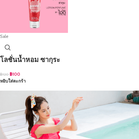
Sale
โลชั่นน้ำหอม ซากุระ
฿
100
฿
120
หยิบใส่ตะกร้า