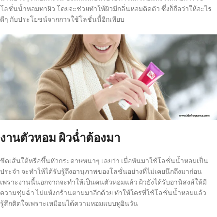
โลชั่นน้ำหอมทาผิว โดยจะช่วยทำให้ผิวมีกลิ่นหอมติดตัว ซึ่งก็ถือว่าให้อะไร
ดีๆ กับประโยชน์จากการใช้โลชั่นนี้อีกเพียบ
งานตัวหอม ผิวฉ่ำต้องมา
ขีดเส้นใต้หรือขึ้นหัวกระดาษหนาๆ เลยว่า เมื่อหันมาใช้โลชั่นน้ำหอมเป็น
ประจำ จะทำให้ได้รับรู้ถึงอานุภาพของโลชั่นอย่างที่ไม่เคยนึกถึงมาก่อน
เพราะงานนี้นอกจากจะทำให้เป็นคนตัวหอมแล้ว ผิวยังได้รับอานิสงส์ให้มี
ความชุ่มฉ่ำ ไม่แห้งกร้านตามมาอีกด้วย ทำให้ใครที่ใช้โลชั่นน้ำหอมแล้ว
รู้สึกติดใจเพราะเหมือนได้ความหอมแบบทูอินวัน