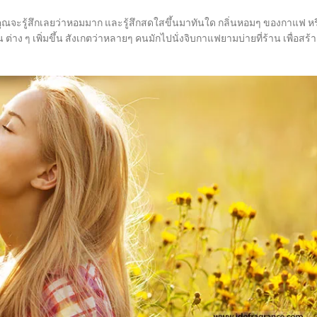
คุณจะรู้สึกเลยว่าหอมมาก และรู้สึกสดใสขึ้นมาทันใด กลิ่นหอมๆ ของกาแฟ หร
 ต่าง ๆ เพิ่มขึ้น สังเกตว่าหลายๆ คนมักไปนั่งจิบกาแฟยามบ่ายที่ร้าน เพื่อสร้า