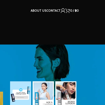
ABOUT US
CONTACT
0
/
฿
0
OUR INSTAGRAM