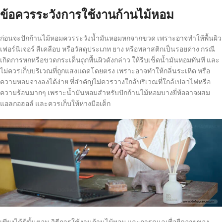
ข้อควรระวังการใช้งานก้านไม้หอม
ก่อนจะปักก้านไม้หอมควรระวังน้ำมันหอมหกจากขวด เพราะอาจทำให้พื้นผิว
เฟอร์นิเจอร์ สีเคลือบ หรือวัสดุประเภท ยาง หรือพลาสติกเป็นรอยด่าง กรณี
เกิดการหกหรือขวดกระเด็นถูกพื้นผิวดังกล่าว ให้รีบเช็ดน้ำมันหอมทันที และ
ไม่ควรเก็บบริเวณที่ถูกแสงแดดโดยตรง เพราะอาจทำให้กลิ่นระเหิด หรือ
ความหอมจางลงได้ง่าย ที่สำคัญไม่ควรวางใกล้บริเวณที่ใกล้เปลวไฟหรือ
ความร้อนมากๆ เพราะน้ำมันหอมสำหรับปักก้านไม้หอมบางยี่ห้ออาจผสม
แอลกอฮอล์ และควรเก็บให้ห่างมือเด็ก
เพียงได้รู้ขั้นตอน วิธีการใช้งานก้านไม้หอม และการดูแลเพื่อยืดอายุของ