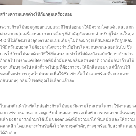
สร้างความแตกต่างให้กับกลุ่มเครื่องหอม
เพราะก้านไม้หอมถูกออกแบบและดีไซน์ออกมาให้มีความโดดเด่น และแตก
ต่างจากกลุ่มเครื่องหอมประเภทอื่นๆ ที่สำคัญยังเหมาะสำหรับผู้ใช้งานในยุค
4.0
ที่ไม่ต้องมานั่งจุดเตาหอมแบบเดิมๆ ไม่ต้องมาจุดเทียนหอม หรือธูปหอม
ให้มีควันอบอวล ไม่ต้องมานั่งพะวงว่าเมื่อไหร่ไฟจะดับหากเผลอหลับไป ซึ่ง
การใช้ก้านไม้หอมด้วยวิธีใช้ที่แสนง่าย ทำให้ไม่ต้องกังวลกับปัญหาดังกล่าว
อีกต่อไป เพราะแค่เปิดขวดที่มีน้ำมันหอมกลิ่นธรรมชาติ จากนั้นก็นำก้านไม้
จุ่มๆ เสียบๆ ลงไป แล้วก็วางไปมุมที่ต้องการจะให้มีกลิ่นหอมๆ แค่นี้ก้านไม้
หอมก็จะทำการดูดน้ำมันหอมเพื่อให้ซึมเข้าเนื้อไม้ และพร้อมที่จะกระจาย
กลิ่นหอมๆ กลิ่นโปรดที่คุณได้เลือกแล้วล่ะ
ในกลุ่มสินค้าไลฟ์สไตล์อย่างก้านไม้หอม มีความโดดเด่นในการใช้งานอย่าง
มาก เพราะนอกนจากจะดูดซับน้ำหอมจากขวดเพื่อทำการกระจายกลิ่นหอมๆ
แล้ว ยังสามารถนำมาใช้เป็นของตกแต่งที่มีความเก๋ไก๋ ทันสมัย และให้ความ
คลาสสิก โดยเหมาะสำหรับตั้งโชว์ตามจุดสำคัญต่างๆ พร้อมกับส่งกลิ่นหอมๆ
ได้อีกด้วย