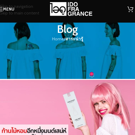
Skip to navigation
MENU
Skip to main content
Blog
Home
/
สาระน่ารู้
สาระน่ารู้
ก้านไม้หอม..ไอเท็มยอดฮิปที่ผสม
ผสานอย่างลงตัวสุดๆ กับน้ำมันหอม
0
น้ำหอม
On 26/07/2023