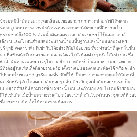
ปัจจุบันมีน้ำมันหอมระเหยกลิ่นอบเชยออกมา สามารถนำมาใช้ได้หลาก
หลายรูปแบบ อย่างการนำก้านหอมระเหยจากไม้อบเชยที่มีความเป็น
ธรรมชาติถึง 100 % ส่วนน้ำมันหอมระเหยกลิ่นอบเชย ก็ไร้แอลกอฮอล์
เจือปนและยังเป็นส่วนผสมระหว่างน้ำมันพื้นฐานและน้ำมันหอมระเหย
บริสุทธิ์ คัดสรรกลิ่นที่เข้ากันได้อย่างดีกับไม้อบเชย ที่จะทำหน้าที่ดูดกลิ่นขึ้น
มาเพื่อทำหน้าที่กระจายความหอมส่งต่อไปยังห้องต่างๆ หรือโต๊ะทำงาน ซึ่ง
ตัวน้ำมันหอมระเหยบรรจุในขวดสีชา บางยี่ห้อก็เป็นแบบธรรมดา แต่บาง
ยี่ห้อก็อยู่ในแพ็คเก็จที่สวยงามพร้อมตั้งวางเป็นของตกแต่งห้องได้ หรือ จะนำ
ไปมอบเป็นของ ขวัญหรือของที่ระลึกก็ได้ เป็นการมอบความหอมให้กับคนที่
คุณรักหรือรู้จัก ได้สูดดมกลิ่นหอมๆ กลิ่นเดียวกับคุณน้ำมันหอมระเหยเป็น
แบบขวดรีฟิลก็มี สามารถซื้อเฉพาะน้ำมันและก้านอบเชย ไปเติมด้วยตนเอง
ก็ได้เช่นกัน เมื่อน้ำมันหมอหมดไป หรือจะนำน้ำมันไปเทในบรรจุภัณฑ์ที่ชอบ
ซึ่งสามารถเลือกใส่ได้ตามความต้องการ