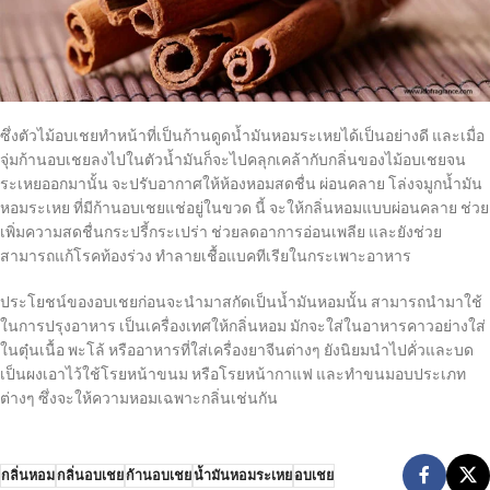
ซึ่งตัวไม้อบเชยทำหน้าที่เป็นก้านดูดน้ำมันหอมระเหยได้เป็นอย่างดี และเมื่อ
จุ่มก้านอบเชยลงไปในตัวน้ำมันก็จะไปคลุกเคล้ากับกลิ่นของไม้อบเชยจน
ระเหยออกมานั้น จะปรับอากาศให้ห้องหอมสดชื่น ผ่อนคลาย โล่งจมูกน้ำมัน
หอมระเหย ที่มีก้านอบเชยแช่อยู่ในขวด นี้ จะให้กลิ่นหอมแบบผ่อนคลาย ช่วย
เพิ่มความสดชื่นกระปรี้กระเปร่า ช่วยลดอาการอ่อนเพลีย และยังช่วย
สามารถแก้โรคท้องร่วง ทำลายเชื้อแบคทีเรียในกระเพาะอาหาร
ประโยชน์ของอบเชยก่อนจะนำมาสกัดเป็นน้ำมันหอมนั้น สามารถนำมาใช้
ในการปรุงอาหาร เป็นเครื่องเทศให้กลิ่นหอม มักจะใส่ในอาหารคาวอย่างใส่
ในตุ๋นเนื้อ พะโล้ หรืออาหารที่ใส่เครื่องยาจีนต่างๆ ยังนิยมนำไปคั่วและบด
เป็นผงเอาไว้ใช้โรยหน้าขนม หรือโรยหน้ากาแฟ และทำขนมอบประเภท
ต่างๆ ซึ่งจะให้ความหอมเฉพาะกลิ่นเช่นกัน
กลิ่นหอม
กลิ่นอบเชย
ก้านอบเชย
น้ำมันหอมระเหย
อบเชย