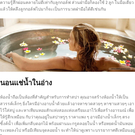
ความรู้สึกผ่อนคลายไม่ดีเท่ากับลูกกอล์ฟ ส่วนฝ่ามือก็ลองใช้ 2 ลูก ในมือเดียว
แล้วให้คลึงลูกกอล์ฟไปมาก็จะเป็นการนวดฝ่ามือได้ดีเช่นกัน
นอนแช่น้ำในอ่าง
ห้องน้ำถือเป็นห้องที่สำคัญสำหรับการทำสปา คุณอาจสร้างห้องน้ำให้เป็น
สวรรค์เล็กๆ ยิ่งใครมีอ่างอาบน้ำด้วยแล้วอาจหาขวดสวยๆ หาชามสวยๆ เอา
ไว้ใส่สบู่ และหาเทียนหอมสักแท่งสองแท่งเตรียมเอาไว้เพื่อสร้างอารมณ์ เพื่อ
ให้รู้สึกเหมือน กับว่าคุณอยู่ในสปาหรูๆ ราคาแพง ๆ อาจมีอ่างน้ำเล็กๆ ตรง
ซิ้งค์น้ำ เพื่อเพิ่มกลีบดอกไม้ พร้อมฝานมะกรูดลอยในน้ำ หรือหยดน้ำมันหอม
ระเหยลงไป หรือมีเทียนจุดลอยน้ำ จะทำให้น่าดูเพราะบรรยากาศดีเหมือนอยู่