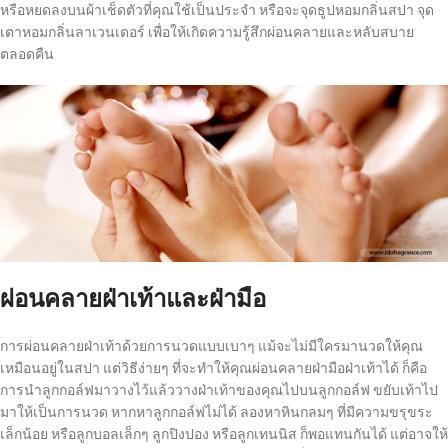
หรือหยดลงบนผ้าเช็ดตัวที่คุณใช้เป็นประจำ หรือจะจุดธูปหอมกลิ่นสปา จุด
เตาหอมกลิ่นลาเวนเดอร์ เพื่อให้เกิดความรู้สึกผ่อนคลายและหลับสบาย
ตลอดคืน
ผ่อนคลายฝ่าเท้าและฝ่ามือ
การผ่อนคลายฝ่าเท้าด้วยการนวดแบบเบาๆ แม้จะไม่มีใครมานวดให้คุณ
เหมือนอยู่ในสปา แต่วิธีง่ายๆ ที่จะทำให้คุณผ่อนคลายฝ่ามือฝ่าเท้าได้ ก็คือ
การนำลูกกอล์ฟมาวางไว้แล้ววางฝ่าเท้าของคุณไปบนลูกกอล์ฟ ขยับเท้าไป
มาให้เป็นการนวด หากหาลูกกอล์ฟไม่ได้ ลองหาหินกลมๆ ที่มีความขรุขระ
เล็กน้อย หรือลูกบอลเล็กๆ ลูกปิงปอง หรือลูกเทนนิส ก็พอแทนกันได้ แต่อาจให้