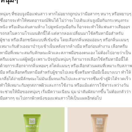
หนุ่มๆ ที่ชอบจูงมือแฟนสาว หากไม่อยากถูกบ่นว่ามือสากๆ หนาๆ หรือหยาบๆ
ซึ่งอาจจะทำให้หมดอารมณ์ฟินได้ ไม่ว่าจะไปเดินเล่นจูงมือกันกระหนุงกระ
หนิง หรือเดินเล่นตามห้าง ไปดูหนังกุมมือกัน ก็อาจจะทำให้แฟนสาวเสียออร
รถรสในความโรแมนติกนี้ได้ แต่หากลองเปลี่ยนมาใช้ครีมทามือสำหรับ
ผู้ชาย หรือเลือกชนิดแบบที่เข้มข้น โดยเลือกกลิ่นหอมอ่อนๆ หรือกลิ่นแมนๆ
เหมาะกับตัวเองมาบำรุงเช้าเย็นหลังจากล้างมือ หรือก่อนทำงาน เลือกครีม
ทามือที่เหมาะสมกับลักษณะผิวและสภาพมือของตนเอง ไม่ต้องไปอายว่าเป็น
ครีมเฉพาะแค่ผู้หญิง เพราะปัจจุบันหนุ่มๆ ก็สามารถเลือกใช้ครีมทามือนี้ได้
ด้วยการเลือกจากกลิ่นหอมๆ สไตล์แมนๆ หรือเลือกส่วนผสมที่เหมาะกับสภาพ
มือ หรือเลือกครีมทามือสำหรับผู้ชายไปเลย ซึ่งครีมทามือมีเนื้อบางเบา ทำให้
เกลี่ยได้ง่ายมีลักษณะไม่มันเยิ้มจนเกินไปและสามารถซึมเข้าสู่ผิวได้รวดเร็ว
ทำให้เหมาะกับทุกสภาพผิวและการใช้งาน หรือแม้แต่การใช้ทาระหว่างวัน
จะช่วยให้มือของหนุ่มๆ เริ่มมีความเนียน นุ่ม น่าสัมผัสมากขึ้น ไม่ต้องกลัวว่า
มือสากๆ จะไปถากผิวหนังของแฟนสาวให้เป็นแผลอีกต่อไป