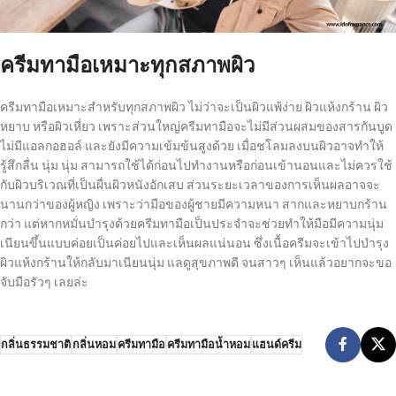
ครีมทามือเหมาะทุกสภาพผิว
ครีมทามือเหมาะสำหรับทุกสภาพผิว ไม่ว่าจะเป็นผิวแพ้ง่าย ผิวแห้งกร้าน ผิว
หยาบ หรือผิวเหี่ยว เพราะส่วนใหญ่ครีมทามือจะไม่มีส่วนผสมของสารกันบูด
ไม่มีแอลกอฮอล์ และยังมีความเข้มข้นสูงด้วย เมื่อชโลมลงบนผิวอาจทำให้
รู้สึกลื่น นุ่ม นุ่ม สามารถใช้ได้ก่อนไปทำงานหรือก่อนเข้านอนและไม่ควรใช้
กับผิวบริเวณที่เป็นผื่นผิวหนังอักเสบ ส่วนระยะเวลาของการเห็นผลอาจจะ
นานกว่าของผู้หญิง เพราะว่ามือของผู้ชายมีความหนา สากและหยาบกร้าน
กว่า แต่หากหมั่นบำรุงด้วยครีมทามือเป็นประจำจะช่วยทำให้มือมีความนุ่ม
เนียนขึ้นแบบค่อยเป็นค่อยไปและเห็นผลแน่นอน ซึ่งเนื้อครีมจะเข้าไปบำรุง
ผิวแห้งกร้านให้กลับมาเนียนนุ่ม แลดูสุขภาพดี จนสาวๆ เห็นแล้วอยากจะขอ
จับมือรัวๆ เลยล่ะ
กลิ่นธรรมชาติ
กลิ่นหอม
ครีมทามือ
ครีมทามือน้ำหอม
แฮนด์ครีม