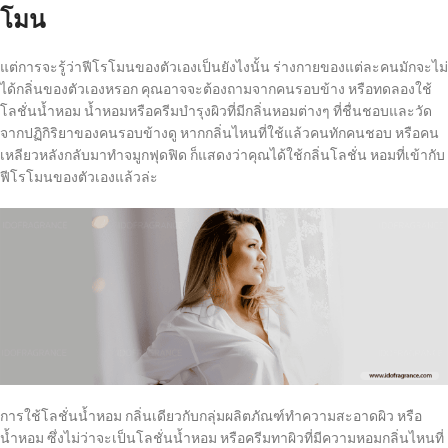
โมน
แต่การจะรู้ว่าฟีโรโมนของตัวเองเป็นยังไงนั้น ร่างกายของแต่ละคนมักจะไม่
ได้กลิ่นของตัวเองหรอก คุณอาจจะต้องถามจากคนรอบข้าง หรือทดลองใช้
โลชั่นน้ำหอม น้ำหอมหรือครีมบำรุงผิวที่มีกลิ่นหอมต่างๆ ที่ชื่นชอบและวัด
จากปฏิกิริยาของคนรอบข้างดู หากกลิ่นไหนที่ใช้แล้วคนทักคนชอบ หรือคน
เหลียวหลังกลับมาทำจมูกฟุดฟิด ก็แสดงว่าคุณได้ใช้กลิ่นโลชั่น หอมที่เข้ากับ
ฟีโรโมนของตัวเองแล้วล่ะ
การใช้โลชั่นน้ำหอม กลิ่นเดียวกับกลุ่มผลิตภัณฑ์ทำความสะอาดผิว หรือ
น้ำหอม ซึ่งไม่ว่าจะเป็นโลชั่นน้ำหอม หรือครีมทาผิวที่มีความหอมกลิ่นไหนที่