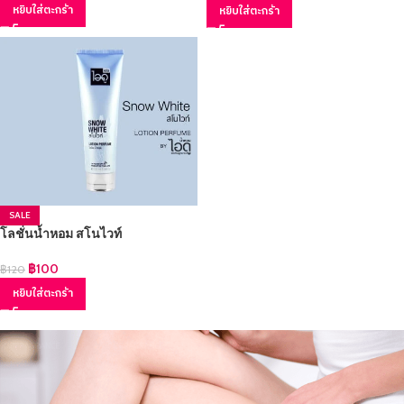
หยิบใส่ตะกร้า
หยิบใส่ตะกร้า
SALE
โลชั่นน้ำหอม สโนไวท์
฿
100
฿
120
หยิบใส่ตะกร้า