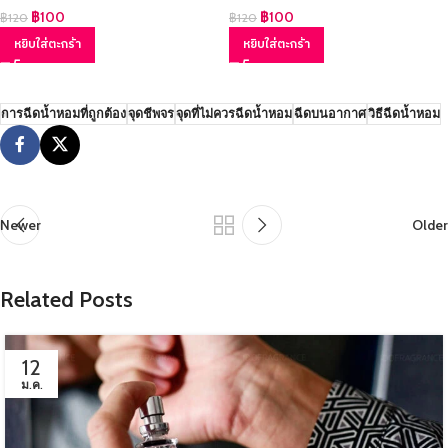
฿
100
฿
100
฿
120
฿
120
หยิบใส่ตะกร้า
หยิบใส่ตะกร้า
การฉีดน้ำหอมที่ถูกต้อง
จุดชีพจร
จุดที่ไม่ควรฉีดน้ำหอม
ฉีดบนอากาศ
วิธีฉีดน้ำหอม
Newer
Older
Related Posts
12
ม.ค.