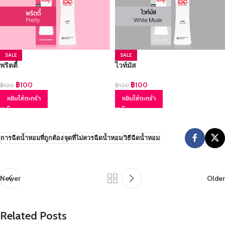
SALE
SALE
พริตตี้
ไวท์มัส
฿
100
฿
100
฿
120
฿
120
หยิบใส่ตะกร้า
หยิบใส่ตะกร้า
การฉีดน้ำหอมที่ถูกต้อง
จุดที่ไม่ควรฉีดน้ำหอม
วิธีฉีดน้ำหอม
Newer
Older
Related Posts