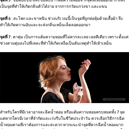
เป็นจุดที่ทำให้เกิดกลิ่นตัวได้ง่าย จากการกวัดแกว่งขา และแขน
จุดที่ 6
: สะโพก และขาหนีบ ช่วงบริเวณนี้เป็นจุดที่ถูกห่อหุ้มด้วยเสื้อผ้า จึง
ทำให้เกิดความอับและจะส่งกลิ่นเหม็นเล็ดลอดออกมา
จุดที่ 7
: ตาตุ่ม เป็นการแต้มความหอมที่ไม่ควรละเลย เลยทีเดียว เพราะตั้งแต่
ช่วงตามตุ่มลงไปที่เหละที่ทำให้เกิดเหงื่อเป็นต้นเหตุทำให้เท้าเหม็น
สำหรับใครที่มีเวลาอาจละฉีดน้ำหอม หรือแต้มความหอมครบหมดทั้ง 7 จุด
แต่หากใครมีเวลาที่จำกัดและเร่งรีบในชีวิตประจำวัน ควรเลือกวิธีการฉีด
น้ำหอมตามที่เราต้องการและสะดวก หากแนะนำจุดที่ควรฉีดน้ำหอมมาก