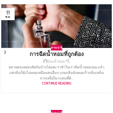
11
พ.ย.
สาระน่ารู้
การฉีดน้ำหอมที่ถูกต้อง
น้องน้ำหอม
หลายคนเคยสงสัยกันบ้างไหมคะว่าทำไมเราฉีดน้ำหอมเยอะแล้ว
แต่กลิ่นก็ยังไม่หอมเหมือนคนอื่นๆ แถมกลิ่นยังหมดเร็วกลิ่นเหม็น
จากเหงื่อก็มาแทนที่ด้...
CONTINUE READING
สาระน่ารู้