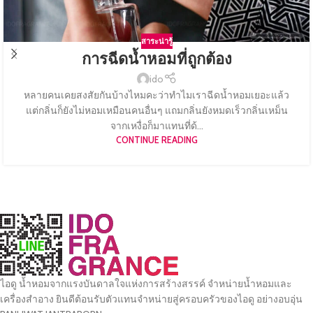
สาระน่ารู้
การฉีดน้ำหอมที่ถูกต้อง
ido
หลายคนเคยสงสัยกันบ้างไหมคะว่าทำไมเราฉีดน้ำหอมเยอะแล้ว
แต่กลิ่นก็ยังไม่หอมเหมือนคนอื่นๆ แถมกลิ่นยังหมดเร็วกลิ่นเหม็น
จากเหงื่อก็มาแทนที่ด้...
CONTINUE READING
ไอดู น้ำหอมจากแรงบันดาลใจแห่งการสร้างสรรค์ จำหน่ายน้ำหอมและ
เครื่องสำอาง ยินดีต้อนรับตัวแทนจำหน่ายสู่ครอบครัวของไอดู อย่างอบอุ่น