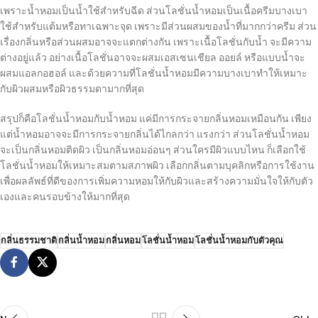
เพราะน้ำหอมเป็นน้ำใช้สำหรับฉีด ส่วนโลชั่นน้ำหอมเป็นเนื้อครีมบางเบา
ใช้สำหรับแต้มหรือทาเฉพาะจุด เพราะมีส่วนผสมของน้ำที่มากกว่าครีม ส่วน
เรื่องกลิ่นหรือส่วนผสมอาจจะแตกต่างกัน เพราะเนื้อโลชั่นกับน้ำ จะมีความ
ต่างอยู่แล้ว อย่างเนื้อโลชั่นอาจจะผสมเอสเซนเชียล ออยล์ หรือแบบน้ำจะ
ผสมแอลกอฮอล์ และด้วยความที่โลชั่นน้ำหอมมีความบางเบาทำให้เหมาะ
กับผิวผสมหรือผิวธรรมดามากที่สุด
สรุปก็คือโลชั่นน้ำหอมกับน้ำหอม แค่มีการกระจายกลิ่นหอมเหมือนกัน เพียง
แต่น้ำหอมอาจจะมีการกระจายกลิ่นได้ไกลกว่า แรงกว่า ส่วนโลชั่นน้ำหอม
จะเป็นกลิ่นหอมติดผิว เป็นกลิ่นหอมอ่อนๆ ส่วนใครมีผิวแบบไหน ก็เลือกใช้
โลชั่นน้ำหอมให้เหมาะสมตามสภาพผิว เลือกกลิ่นตามบุคลิกหรือการใช้งาน
เพื่อผลลัพธ์ที่ดีของการเพิ่มความหอมให้กับผิวและสร้างความมั่นใจให้กับตัว
เองและคนรอบข้างให้มากที่สุด
กลิ่นธรรมชาติ
กลิ่นน้ำหอม
กลิ่นหอม
โลชั่นน้ำหอม
โลชั่นน้ำหอมกับตัวคุณ