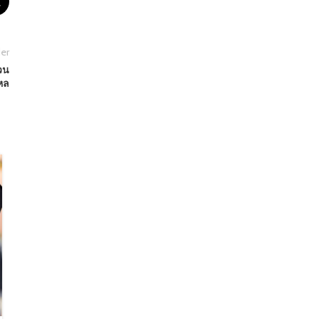
er
ชวน
หล
12
มิ.ย.
สาระน่ารู้
กว่าดอกไม้จะบาน…เพื่อสัมผัสกลิ่นอาย
ความหอมที่ใครๆ ต่างพากันหลงใหล