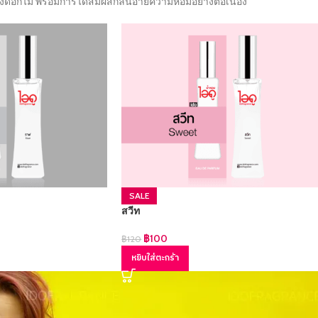
ดอกไม้ พร้อมการได้สัมผัสกลิ่นอายความหอมอย่างต่อเนื่อง
SALE
สวีท
฿
100
฿
120
หยิบใส่ตะกร้า