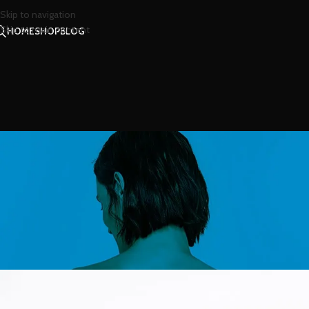
Skip to navigation
Skip to main content
HOME
SHOP
BLOG
สาร
กว่าดอกไม้จะบาน…เพื่อสัมผัสกลิ่น
Posted by
น้องน