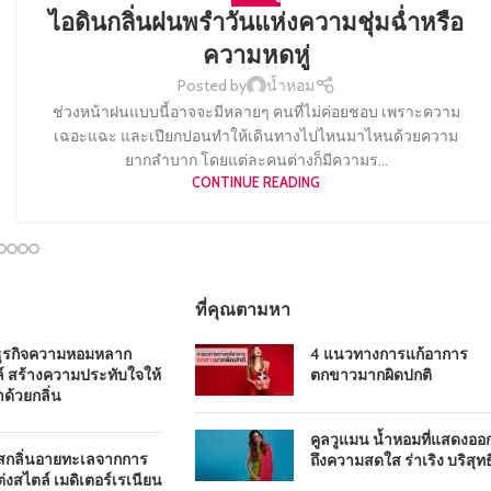
ไอดินกลิ่นฝนพรำวันแห่งความชุ่มฉ่ำหรือ
ความหดหู่
Posted by
น้ำหอม
ช่วงหน้าฝนแบบนี้อาจจะมีหลายๆ คนที่ไม่ค่อยชอบ เพราะความ
เฉอะแฉะ และเปียกปอนทำให้เดินทางไปไหนมาไหนด้วยความ
ยากลำบาก โดยแต่ละคนต่างก็มีความร...
CONTINUE READING
ที่คุณตามหา
ธุรกิจความหอมหลาก
4 แนวทางการแก้อาการ
์ สร้างความประทับใจให้
ตกขาวมากผิดปกติ
าด้วยกลิ่น
คูลวูแมน น้ำหอมที่แสดงออ
ัสกลิ่นอายทะเลจากการ
ถึงความสดใส ร่าเริง บริสุทธิ
่งสไตล์ เมดิเตอร์เรเนียน