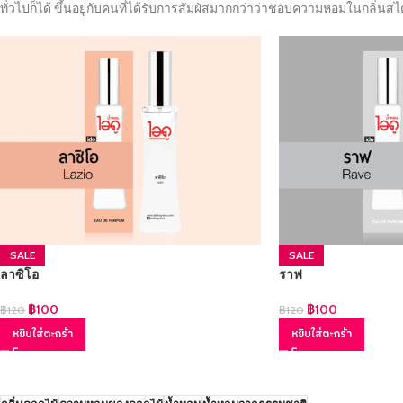
ทั่วไปก็ได้ ขึ้นอยู่กับคนที่ได้รับการสัมผัสมากกว่าว่าชอบความหอมในกลิ่น
SALE
SALE
ลาซิโอ
ราฟ
฿
100
฿
100
฿
120
฿
120
หยิบใส่ตะกร้า
หยิบใส่ตะกร้า