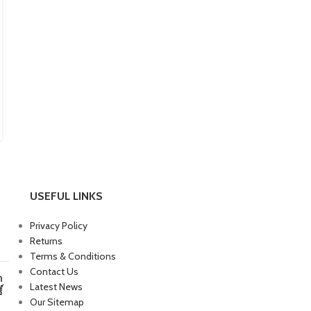
Posted by
น้องน้ำหอม
กลิ่นหอมๆของน้ำหอมจะให้ความรู้สึกถึงความสวยงาม บอบบาง
ของหญิงสาววัยแรกแย้ม ที่เน้นความหอมหวานผสมกับความเรียบ
ง่าย เมื่อได้ฉีดทั่วร่างกายแ...
CONTINUE READING
USEFUL LINKS
Privacy Policy
Returns
Terms & Conditions
Contact Us
ก
Latest News
์
Our Sitemap