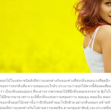
ดอกไม้ในแต่ละชนิดยังมีความแตกต่างกันของช่วงที่ส่งกลิ่นหอมแรงที่สุดอีก 
ของการส่งกลิ่นคือ ความหอมแบบใกล้ๆ ประมาณว่าดอกไม้พวกนี้ต้องดมที่ดอกโ
ว่า เป็นกลิ่นหอมอ่อนๆ ที่จะต่างจากพวกดอกไม้ที่มีกลิ่นหอมขจรขจาย ฟุ้ง
ได้อีกมากมาย เพราะจะมีทั้งกลิ่นแห่งความหอมหวาน หอมฉุน หอมเย็น หอม
ของกลิ่นดอกไม้เหล่านั้นว่ามีกลิ่นคล้ายอะไรอีกด้วย อย่างกลิ่นหอมๆ คล้
ย่อมมีความแตกต่างกันไปตามความเคยชิน ตามกลุ่มเผ่าพันธุ์ และประเพณีของ