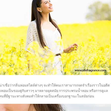
ม่น่าเชื่อว่ากลิ่นหอมสไตล์ต่างๆ จะทำให้คนเราสามารถจดจำเรื่องราวในอดีต
วามหอมเป็นของคู่กับสาวๆ มาหลายยุคสมัย การประพรมน้ำหอม หรือการดูแล
มคนที่มีฐานะทางสังคมทำให้กลายเป็นเครื่องบอกฐานะในสมัยก่อน