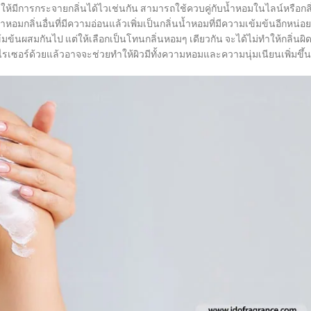
ให้มีการกระจายกลิ่นได้ไวเช่นกัน สามารถใช้ควบคู่กับน้ำหอมในไลน์หรือกลิ
หอมกลิ่นอื่นที่มีความอ่อนแล้วเพิ่มเป็นกลิ่นน้ำหอมที่มีความเข้มข้นอีกหน่อย
ข้มข้นผสมกันไป แต่ให้เลือกเป็นโทนกลิ่นหอมๆ เดียวกัน จะได้ไม่ทำให้กลิ่นผิ
ร์ไรเซอร์ด้วยแล้วอาจจะช่วยทำให้ผิวมีทั้งความหอมและความนุ่มเนียนเพิ่มขึ้น