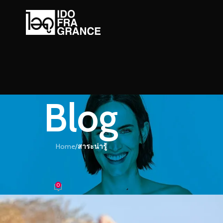
Blog
Home
/
สาระน่ารู้
ะน่ารู้
ล์การใช้กลิ่นหอมๆ ของโลชั่นน้ำหอม
0
หอม
On 31/08/2022