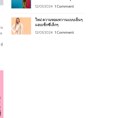
12/01/2024
1 Comment
ใหม่ ความหอมหวานแบบเย็นๆ
แอบเซ็กซี่เล็กๆ
วน
12/01/2024
1 Comment
หล
ี่