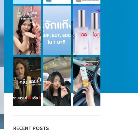
RECENT POSTS