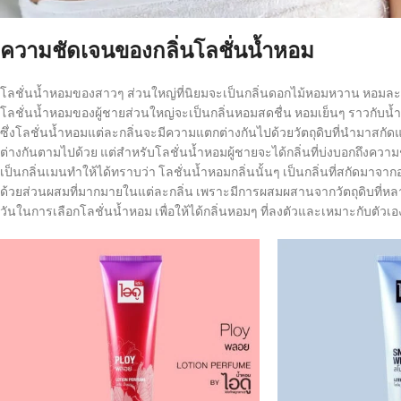
ความชัดเจนของกลิ่นโลชั่นน้ำหอม
โลชั่นน้ำหอมของสาวๆ ส่วนใหญ่ที่นิยมจะเป็นกลิ่นดอกไม้หอมหวาน หอมละมุน ก
โลชั่นน้ำหอมของผู้ชายส่วนใหญ่จะเป็นกลิ่นหอมสดชื่น หอมเย็นๆ ราวกับน้ำแข็ง
ซึ่งโลชั่นน้ำหอมแต่ละกลิ่นจะมีความแตกต่างกันไปด้วยวัตถุดิบที่นำมาสก
ต่างกันตามไปด้วย แต่สำหรับโลชั่นน้ำหอมผู้ชายจะได้กลิ่นที่บ่งบอกถึงความ
เป็นกลิ่นเมนทำให้ได้ทราบว่า โลชั่นน้ำหอมกลิ่นนั้นๆ เป็นกลิ่นที่สกัดมาจ
ด้วยส่วนผสมที่มากมายในแต่ละกลิ่น เพราะมีการผสมผสานจากวัตถุดิบที่
วันในการเลือกโลชั่นน้ำหอม เพื่อให้ได้กลิ่นหอมๆ ที่ลงตัวและเหมาะกับตัวเอง