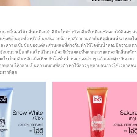
ลิ่นผลไม้ กลิ่นเหมือนผ้าลินินใหม่ๆ หรือกลิ่นที่เหมือนช่อดอกไม้สีสดๆ ส่
ที่เย็นสุดขั้ว หรือเป็นกลิ่นอายท้องฟ้าสีดำยามค่ำคืนที่ดูมีเสน่ห์ น่าหลงใ
ัดและความเข้มข้นของแต่ละส่วนผสมที่ต่างกัน ทำให้โลชั่นน้ำหอมมีความแตก
ชัดเจนว่าเป็นกลิ่นสไตล์ไหน แม้จะมีส่วนผสมที่หลากหลายแต่จะมีกลิ่นหลักๆ ท
ากอะไรเป็นกลิ่นหลัก เมื่อเทียบกับโลชั่นน้ำหอมของสาวๆ แล้วแตกต่างกันมาก
หลากหลายให้กลายเป็นความหอมที่ลงตัว ทำให้สาวๆ หลายคนอาจใช้เวลาค่อน
มากที่สุด