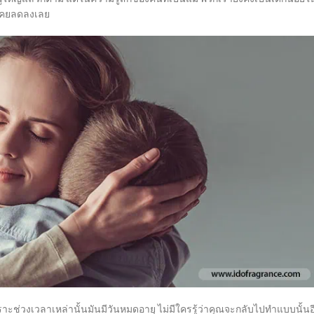
่เคยลดลงเลย
าะช่วงเวลาเหล่านั้นมันมีวันหมดอายุ ไม่มีใครรู้ว่าคุณจะกลับไปทำแบบนั้นอ