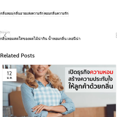
กลิ่นหอม
กลิ่นอายแห่งความรัก
หอมกลิ่นความรัก
Newer
กลิ่นหอมสดใสของผลไม้น่ากิน น้ำหอมกลิ่น เลอนีน่า
Related Posts
12
ม.ค.