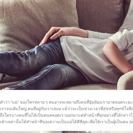
คำว่า “แม่” ของใครหลาย ๆ คนอาจจะหมายถึงคนที่อุ้มท้องเรามาตลอดระยะเ
เราจนเติบใหญ่ คนที่อยู่กับเราเสมอ แม้ว่าจะเป็นช่วงเวลาที่สุขหรือทุกข์ใจที
ถึงใครบางคนที่ไม่ได้เป็นคนคลอดเราออกมาแต่ทำหน้าที่ทุกอย่างที่ได้กล่าวไว้
เค้าเหล่านั้นได้ทำหน้าที่ของความเป็นแม่ได้ดีที่สุด เพื่อให้เราเป็นผู้เป็นคน