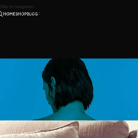
Skip to navigation
Skip to main content
HOME
SHOP
BLOG
สาร
กลิ่นอายแห่งความรักเ
Posted by
น้องน้