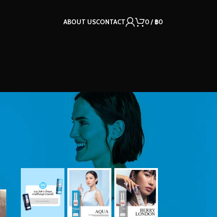
ABOUT US
CONTACT
0
/
฿
0
OUR INSTAGRAM