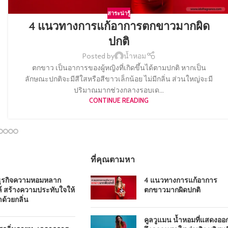
สาระน่ารู้
4 แนวทางการแก้อาการตกขาวมากผิด
ปกติ
Posted by
น้ำหอม
ตกขาว เป็นอาการของผู้หญิงที่เกิดขึ้นได้ตามปกติ หากเป็น
ลักษณะปกติจะมีสีใสหรือสีขาวเล็กน้อย ไม่มีกลิ่น ส่วนใหญ่จะมี
ปริมาณมากช่วงกลางรอบเด...
CONTINUE READING
ที่คุณตามหา
ธุรกิจความหอมหลาก
4 แนวทางการแก้อาการ
์ สร้างความประทับใจให้
ตกขาวมากผิดปกติ
าด้วยกลิ่น
คูลวูแมน น้ำหอมที่แสดงออ