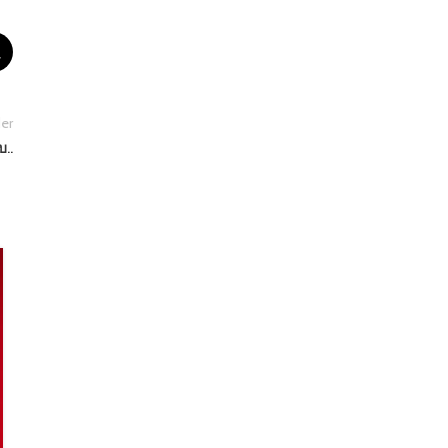
er
บ..
06
ส.ค.
สาระน่ารู้
กลิ่นอายแห่งความรักเมื่อยามที่ได้หนุน