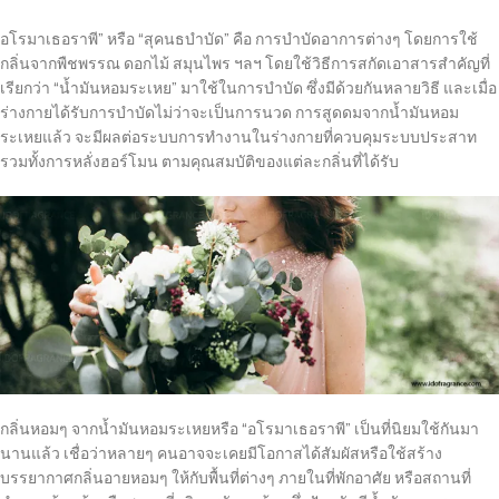
อโรมาเธอราพี” หรือ “สุคนธบำบัด” คือ การบำบัดอาการต่างๆ โดยการใช้
กลิ่นจากพืชพรรณ ดอกไม้ สมุนไพร ฯลฯ โดยใช้วิธีการสกัดเอาสารสำคัญที่
เรียกว่า “น้ำมันหอมระเหย” มาใช้ในการบำบัด ซึ่งมีด้วยกันหลายวิธี และเมื่อ
ร่างกายได้รับการบำบัดไม่ว่าจะเป็นการนวด การสูดดมจากน้ำมันหอม
ระเหยแล้ว จะมีผลต่อระบบการทำงานในร่างกายที่ควบคุมระบบประสาท
รวมทั้งการหลั่งฮอร์โมน ตามคุณสมบัติของแต่ละกลิ่นที่ได้รับ
กลิ่นหอมๆ จากน้ำมันหอมระเหยหรือ “อโรมาเธอราพี” เป็นที่นิยมใช้กันมา
นานแล้ว เชื่อว่าหลายๆ คนอาจจะเคยมีโอกาสได้สัมผัสหรือใช้สร้าง
บรรยากาศกลิ่นอายหอมๆ ให้กับพื้นที่ต่างๆ ภายในที่พักอาศัย หรือสถานที่