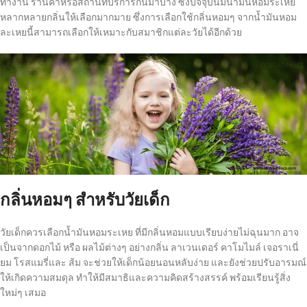
ทำงาน ร้านค้าหรือสถานที่บริการกันมาบ้าง ซึ่งปัจจุบันมีน้ำมันหอมระเหย
หลากหลายกลิ่นให้เลือกมากมาย ซึ่งการเลือกใช้กลิ่นหอมๆ จากน้ำมันหอม
ละเหยนี้สามารถเลือกให้เหมาะกับสมาชิกแต่ละวัยได้อีกด้วย
กลิ่นหอมๆ สำหรับวัยเด็ก
วัยเด็กควรเลือกน้ำมันหอมระเหย ที่มีกลิ่นหอมแบบเรียบง่ายไม่ฉุนมาก อาจ
เป็นจากดอกไม้ หรือ ผลไม้ต่างๆ อย่างกลิ่น ลาเวนเดอร์ คาโมไมล์ เจอราเนี่
ยม โรสแมรี่และ ส้ม จะช่วยให้เด็กน้อยนอนหลับง่าย และยังช่วยปรับอารมณ์
ให้เกิดความสมดุล ทำให้มีสมาธิและความคิดสร้างสรรค์ พร้อมเรียนรู้สิ่ง
ใหม่ๆ เสมอ