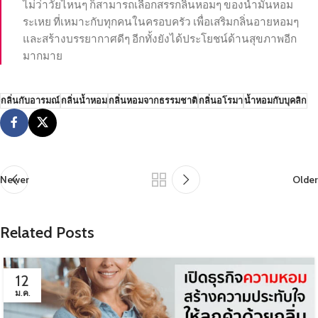
ไม่ว่าวัยไหนๆ ก็สามารถเลือกสรรกลิ่นหอมๆ ของน้ำมันหอม
ระเหย ที่เหมาะกับทุกคนในครอบครัว เพื่อเสริมกลิ่นอายหอมๆ
และสร้างบรรยากาศดีๆ อีกทั้งยังได้ประโยชน์ด้านสุขภาพอีก
มากมาย
กลิ่นกับอารมณ์
กลิ่นน้ำหอม
กลิ่นหอมจากธรรมชาติ
กลิ่นอโรมา
น้ำหอมกับบุคลิก
Newer
Older
Related Posts
12
ม.ค.