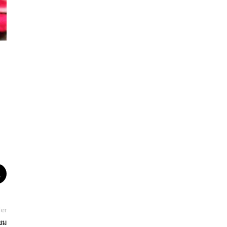
er
ียม