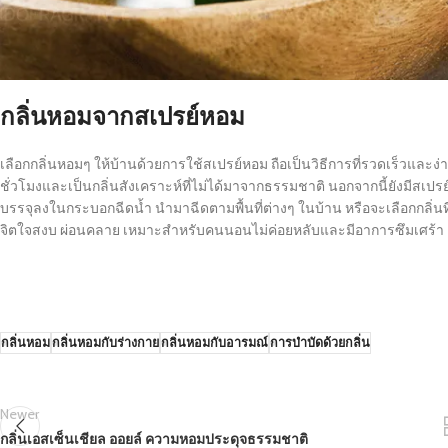
กลิ่นหอมจากสเปรย์หอม
เลือกกลิ่นหอมๆ ให้บ้านด้วยการใช้สเปรย์หอม ถือเป็นวิธีการที่รวดเร็วและง
ชั่วโมงและเป็นกลิ่นสังเคราะห์ที่ไม่ได้มาจากธรรมชาติ นอกจากนี้ยังมีสเ
บรรจุลงในกระบอกฉีดน้ำ นำมาฉีดตามพื้นที่ต่างๆ ในบ้าน หรือจะเลือกกลิ่น
จิตใจสงบ ผ่อนคลาย เหมาะสำหรับคนนอนไม่ค่อยหลับและมีอาการซึมเศร้า
กลิ่นหอม
กลิ่นหอมกับร่างกาย
กลิ่นหอมกับอารมณ์
การบำบัดด้วยกลิ่น
Newer
กลิ่นเอสเซ็นเชียล ออยล์ ความหอมประดุจธรรมชาติ