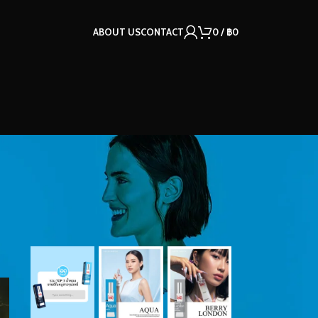
ABOUT US
CONTACT
0
/
฿
0
OUR INSTAGRAM