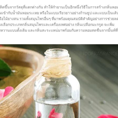
ึ้นจากวัสดุที่แตกต่างกัน ทำให้กำยานเป็นอีกหนึ่งวิธีในการสร้างกลิ่นหอ
มเข้ากับน้ำมันหอมระเหย หรือในแบบเรียวยาวอย่างก้านธูป และแบบเป็นเส้
อไม้ยางสน รวมทั้งสมุนไพรอื่นๆ ที่มาพร้อมคุณสมบัติสำคัญอย่างการช่วยล
ลือกประเภทกลิ่นสมุนไพรและเครื่องเทศอย่าง กลิ่นเปลือกมะกรูด จะเพิ่ม
หวานแบบดั้งเดิม และกลิ่นสะระแหน่มาพร้อมกับความหอมสดชื่นจากมิ้นท์ที่