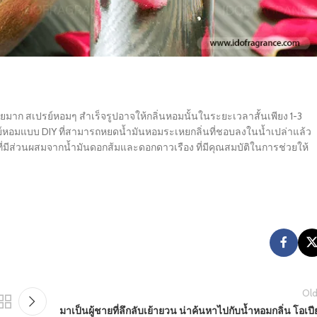
่ายมาก สเปรย์หอมๆ สำเร็จรูปอาจให้กลิ่นหอมนั้นในระยะเวลาสั้นเพียง 1-3
ปรย์หอมแบบ DIY ที่สามารถหยดน้ำมันหอมระเหยกลิ่นที่ชอบลงในน้ำเปล่าแล้ว
ที่มีส่วนผสมจากน้ำมันดอกส้มและดอกดาวเรือง ที่มีคุณสมบัติในการช่วยให้
Old
มาเป็นผู้ชายที่ลึกลับเย้ายวน น่าค้นหาไปกับน้ำหอมกลิ่น โอเป