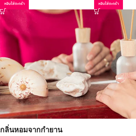
หยิบใส่ตะกร้า
หยิบใส่ตะกร้า
กลิ่นหอมจากกำยาน