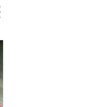
ม
น
ด