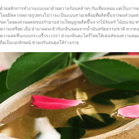
ด้วยหลักการทำงานแบบเผาด้วยความร้อนคล้ายๆ กับเทียนหอม แต่เป็นการผลิตข
โดยมีหลากหลายรูปทรงไม่ว่าจะเป็นแบบสามเหลี่ยมที่ผลิตขึ้นจากผงส่วนผส
ขด โดยผงส่วนผสมของกำยานส่วนใหญ่ถูกผลิตขึ้นจากไม้จันทร์ ไม้อบเชย หรื
ความเครียด เมื่อ นำมาผสมเข้ากับกลิ่นหอมจากน้ำมันสกัดธรรมชาติ หากลองเ
ความสดชื่นแบบกระปรี้กระเปร่า ส่วนกลิ่นตะไคร้ไทยให้เสน่ห์ของความหอม
ถือเป็นเอกลักษณ์ ช่วยปรับสมดุลให้ร่างกาย