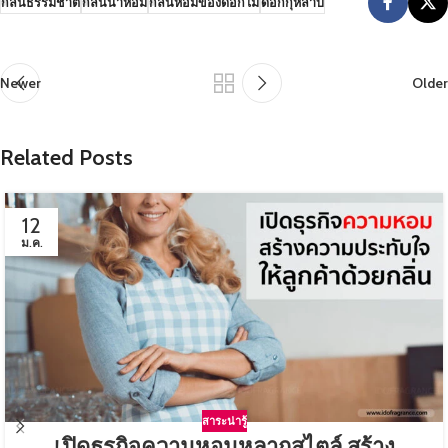
กลิ่นธรรมชาติ
กลิ่นน้ำหอม
กลิ่นหอมของดอกไม้
ดอกกุหลาบ
Newer
Older
Related Posts
12
ม.ค.
สาระน่ารู้
เปิดธุรกิจความหอมหลากสไตล์ สร้าง