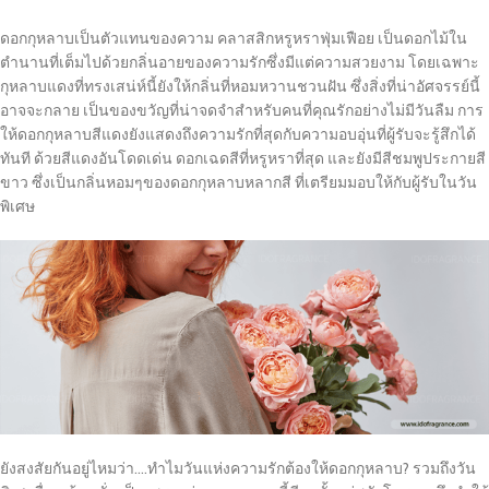
ดอกกุหลาบเป็นตัวแทนของความ คลาสสิกหรูหราฟุ่มเฟือย เป็นดอกไม้ใน
ตำนานที่เต็มไปด้วยกลิ่นอายของความรักซึ่งมีแต่ความสวยงาม โดยเฉพาะ
กุหลาบแดงที่ทรงเสน่ห์นี้ยังให้กลิ่นที่หอมหวานชวนฝัน ซึ่งสิ่งที่น่าอัศจรรย์นี้
อาจจะกลาย เป็นของขวัญที่น่าจดจำสำหรับคนที่คุณรักอย่างไม่มีวันลืม การ
ให้ดอกกุหลาบสีแดงยังแสดงถึงความรักที่สุดกับความอบอุ่นที่ผู้รับจะรู้สึกได้
ทันที ด้วยสีแดงอันโดดเด่น ดอกเฉดสีที่หรูหราที่สุด และยังมีสีชมพูประกายสี
ขาว ซึ่งเป็นกลิ่นหอมๆของดอกกุหลาบหลากสี ที่เตรียมมอบให้กับผู้รับในวัน
พิเศษ
ยังสงสัยกันอยู่ไหมว่า….ทำไมวันแห่งความรักต้องให้ดอกกุหลาบ? รวมถึงวัน