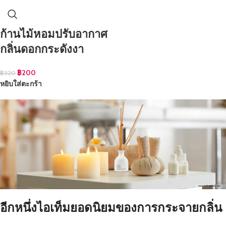
ก้านไม้หอมปรับอากาศ
กลิ่นดอกกระดังงา
฿
200
฿
320
หยิบใส่ตะกร้า
อีกหนึ่งไอเท็มยอดนิยมของการกระจายกลิ่น