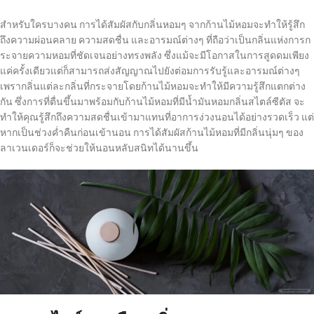
สำหรับใครบางคน การได้สัมผัสกับกลิ่นหอมๆ จากก้านไม้หอมจะทำให้รู้สึก
ถึงความผ่อนคลาย ความสดชื่น และอารมณ์ต่างๆ ที่ถือว่าเป็นกลิ่นแห่งการก
ระจายความหอมที่ชัดเจนอย่างทรงพลัง ซึ่งแม้จะมีโอกาสในการสูดดมเพียง
แค่ครั้งเดียวแต่ก็สามารถส่งสัญญาณไปยังต่อมการรับรู้และอารมณ์ต่างๆ
เพรากลิ่นแต่ละกลิ่นที่กระจายโดยก้านไม้หอมจะทำให้มีความรู้สึกแตกต่าง
กัน ซึ่งการที่ตื่นขึ้นมาพร้อมกับก้านไม้หอมที่มีน้ำมันหอมกลิ่นสไตล์ซีตัส จะ
ทำให้คุณรู้สึกถึงความสดชื่นเข้ามาแทนที่อาการง่วงนอนได้อย่างรวดเร็ว แต่
หากเป็นช่วงค่ำคืนก่อนเข้านอน การได้สัมผัสก้านไม้หอมที่มีกลิ่นนุ่มๆ ของ
ลาเวนเดอร์ก็จะช่วยให้นอนหลับสนิทได้นานขึ้น