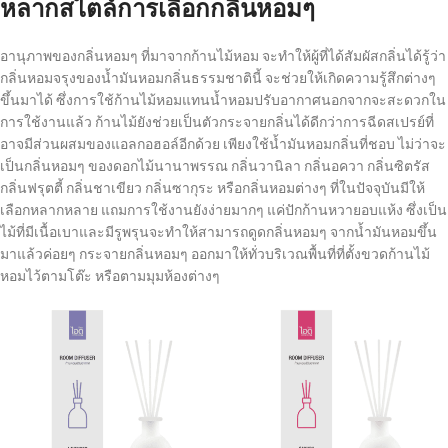
หลากสไตล์การเลือกกลิ่นหอมๆ
อานุภาพของกลิ่นหอมๆ ที่มาจากก้านไม้หอม จะทำให้ผู้ที่ได้สัมผัสกลิ่นได้รู้ว่า
กลิ่นหอมจรุงของน้ำมันหอมกลิ่นธรรมชาตินี้ จะช่วยให้เกิดความรู้สึกต่างๆ
ขึ้นมาได้ ซึ่งการใช้ก้านไม้หอมแทนน้ำหอมปรับอากาศนอกจากจะสะดวกใน
การใช้งานแล้ว ก้านไม้ยังช่วยเป็นตัวกระจายกลิ่นได้ดีกว่าการฉีดสเปรย์ที่
อาจมีส่วนผสมของแอลกอฮอล์อีกด้วย เพียงใช้น้ำมันหอมกลิ่นที่ชอบ ไม่ว่าจะ
เป็นกลิ่นหอมๆ ของดอกไม้นานาพรรณ กลิ่นวานิลา กลิ่นอควา กลิ่นซิตรัส
กลิ่นฟรุตตี้ กลิ่นชาเขียว กลิ่นซากุระ หรือกลิ่นหอมต่างๆ ที่ในปัจจุบันมีให้
เลือกหลากหลาย แถมการใช้งานยังง่ายมากๆ แค่ปักก้านหวายอบแห้ง ซึ่งเป็น
ไม้ที่มีเนื้อเบาและมีรูพรุนจะทำให้สามารถดูดกลิ่นหอมๆ จากน้ำมันหอมขึ้น
มาแล้วค่อยๆ กระจายกลิ่นหอมๆ ออกมาให้ทั่วบริเวณพื้นที่ที่ตั้งขวดก้านไม้
หอมไว้ตามโต๊ะ หรือตามมุมห้องต่างๆ