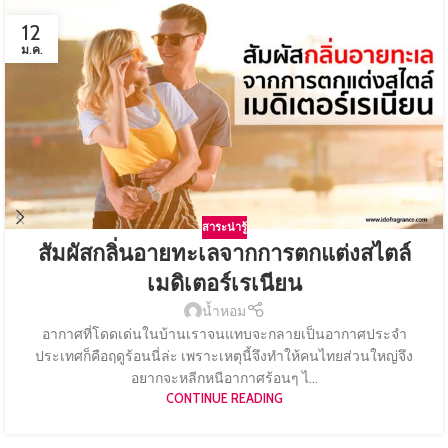
12
ม.ค.
สาระน่ารู้
สัมผัสกลิ่นอายทะเลจากการตกแต่งสไตล์
เมดิเตอร์เรเนียน
น้ำหอม
อากาศที่โดดเด่นในบ้านเราจนแทบจะกลายเป็นอากาศประจำ
ประเทศก็คือฤดูร้อนนี่ล่ะ เพราะเหตุนี้จึงทำให้คนไทยส่วนใหญ่จึง
อยากจะหลีกหนีอากาศร้อนๆ ไ...
CONTINUE READING