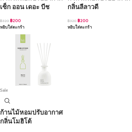
เซ็ก ออน เดอะ บีช
กลิ่นลีลาวดี
฿
200
฿
200
฿
320
฿
320
หยิบใส่ตะกร้า
หยิบใส่ตะกร้า
Sale
ก้านไม้หอมปรับอากาศ
กลิ่นโมฮิโต้