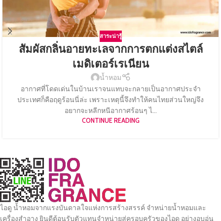
สาระน่ารู้
สัมผัสกลิ่นอายทะเลจากการตกแต่งสไตล์
เมดิเตอร์เรเนียน
น้ำหอม
อากาศที่โดดเด่นในบ้านเราจนแทบจะกลายเป็นอากาศประจำ
ประเทศก็คือฤดูร้อนนี่ล่ะ เพราะเหตุนี้จึงทำให้คนไทยส่วนใหญ่จึง
อยากจะหลีกหนีอากาศร้อนๆ ไ...
CONTINUE READING
ไอดู น้ำหอมจากแรงบันดาลใจแห่งการสร้างสรรค์ จำหน่ายน้ำหอมและ
เครื่องสำอาง ยินดีต้อนรับตัวแทนจำหน่ายสู่ครอบครัวของไอดู อย่างอบอุ่น