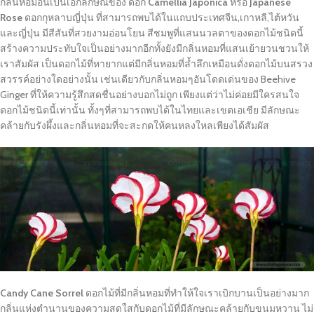
กลิ่นหอมอันเป็นเอกลักษณ์ของ ดอก
Camellia Japonica
หรือ
Japanese
Rose
ดอกกุหลาบญี่ปุ่น ที่สามารถพบได้ในแถบประเทศจีน,เกาหลี,ไต้หวัน
และญี่ปุ่น มีสีสันที่สวยงามอ่อนโยน สีชมพูที่แสนนวลตาของดอกไม้ชนิดนี้
สร้างความประทับใจเป็นอย่างมากอีกทั้งยังมีกลิ่นหอมที่แสนเย้ายวนชวนให้
เราสัมผัส เป็นดอกไม้ที่หายากแต่มีกลิ่นหอมที่ล้ำลึกเหมือนดั่งดอกไม้บนสรวง
สวรรค์อย่างใดอย่างนั้น เช่นเดียวกับกลิ่นหอมๆอันโดดเด่นของ Beehive
Ginger ที่ให้ความรู้สึกสดชื่นอย่างบอกไม่ถูก เพียงแต่ว่าไม่ค่อยมีใครสนใจ
ดอกไม้ชนิดนี้เท่านั้น ทั้งๆที่สามารถพบได้ในไทยและเขตเอเชีย มีลักษณะ
คล้ายกับรังผึ้งและกลิ่นหอมที่จะสะกดให้คนหลงใหลเพียงได้สัมผัส
Candy Cane Sorrel
ดอกไม้ที่มีกลิ่นหอมที่ทำให้ใจเราเบิกบานเป็นอย่างมาก
กลิ่นแห่งตำนานของความสดใสกับดอกไม้ที่มีลักษณะคล้ายกับขนมหวาน ไม่