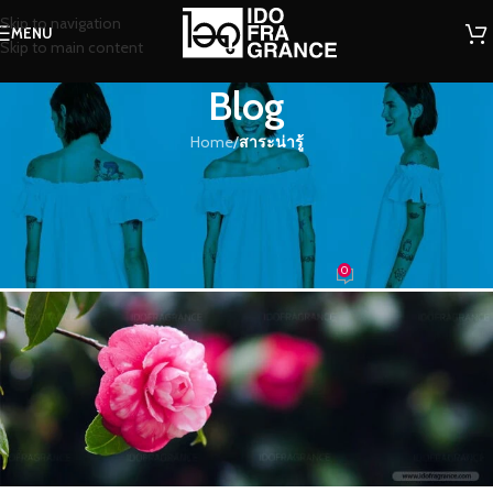
Skip to navigation
MENU
Skip to main content
Blog
Home
/
สาระน่ารู้
สาระน่ารู้
กลิ่นหอม..ในตำนาน…กับดอกไม้ที่โลก
ลืม
0
น้องน้ำหอม
On 07/12/2017