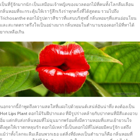
เป็นที่รู้จักมากนัก เป็นเสมือนเจ้าหญิงของมวลดอกไม้ที่คนทั้งโลกลืมเลือน
กลิ่นหอมที่จะกระตุ้นให้เรารู้สึกเริงร่าทุกครั้งที่ได้สูดดม รวมไปถึง
Trichosanthe ดอกไม้รูปดาวสีขาวที่แสนบริสุทธิ์ กลิ่นหอมๆที่แสนอ่อนโยน
และสะกดตราตรึงใจเป็นอย่างมาก กลิ่นหอมในตำนานของดอกไม้ที่หาได้
ยากเหลือเกิน
นอกจากนี้ถ้าพูดถึงความสดใสที่แฝงไปด้วยมนต์เสน่ห์อันน่าทึ่ง คงต้องเป็น
Hot Lips Plant
ดอกไม้ริมฝีปากแดง ที่มีรูปร่างคล้ายกับปากคนที่มีสีแดงอวบ
อิ่ม แต่กลับส่งกลิ่นหอมที่ไม่ฉุนมากพร้อมทั้งมีความหอมที่แสนเย้ายวนใจ
ดึงดูดให้เราตกหลุมรัก ดอกไม้เหล่านี้เป็นดอกไม้ที่ไม่ค่อยมีคนรู้จัก แต่ถึง
แม้ว่าทั้งโลกจะลืมเลือนพวกเธอ แต่สิ่งที่ยังคงเป็นตำนานก็คือ กลิ่นหอมที่