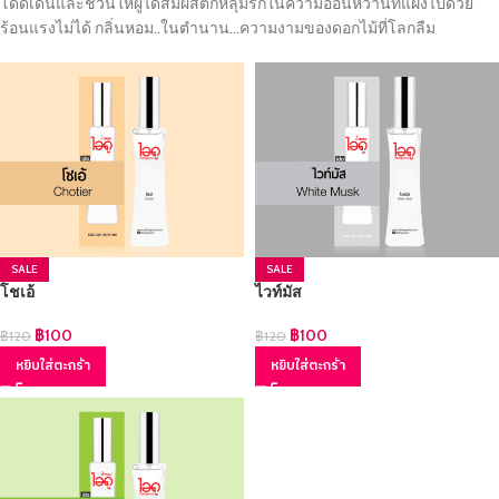
โดดเด่นและชวนให้ผู้ได้สัมผัสตกหลุมรักในความอ่อนหวานที่แฝงไปด้วย
ร้อนแรงไม่ได้ กลิ่นหอม..ในตำนาน…ความงามของดอกไม้ที่โลกลืม
SALE
SALE
โชเอ้
ไวท์มัส
฿
100
฿
100
฿
120
฿
120
หยิบใส่ตะกร้า
หยิบใส่ตะกร้า