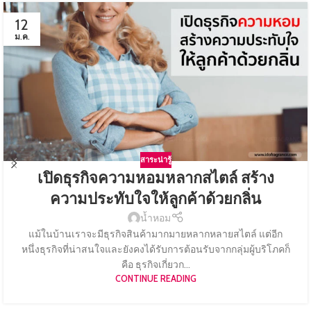
12
ม.ค.
สาระน่ารู้
เปิดธุรกิจความหอมหลากสไตล์ สร้าง
ความประทับใจให้ลูกค้าด้วยกลิ่น
น้ำหอม
แม้ในบ้านเราจะมีธุรกิจสินค้ามากมายหลากหลายสไตล์ แต่อีก
หนึ่งธุรกิจที่น่าสนใจและยังคงได้รับการต้อนรับจากกลุ่มผู้บริโภคก็
คือ ธุรกิจเกี่ยวก...
CONTINUE READING