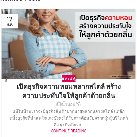
12
ม.ค.
สาระน่ารู้
เปิดธุรกิจความหอมหลากสไตล์ สร้าง
ความประทับใจให้ลูกค้าด้วยกลิ่น
น้ำหอม
แม้ในบ้านเราจะมีธุรกิจสินค้ามากมายหลากหลายสไตล์ แต่อีก
หนึ่งธุรกิจที่น่าสนใจและยังคงได้รับการต้อนรับจากกลุ่มผู้บริโภคก็
คือ ธุรกิจเกี่ยวก...
CONTINUE READING