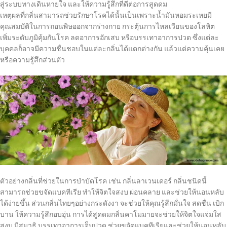
สู่ระบบทางเดินหายใจ และให้ความรู้สึกที่ดีต่อการสูดดม
เหตุผลที่กลิ่นสามารถช่วยรักษาโรคได้นั้นเป็นเพราะน้ำมันหอมระเหยมี
คุณสมบัติในการถอนพิษออกจากร่างกาย กระตุ้นการไหลเวียนของโลหิต
เพิ่มระดับภูมิคุ้มกันโรค ลดอาการอักเสบ หรือบรรเทาอาการปวด ซึ่งแต่ละ
บุคคลก็อาจมีความชื่นชอบในแต่ละกลิ่นได้แตกต่างกัน แล้วแต่ความคุ้นเคย
หรือความรู้สึกส่วนตัว
ตัวอย่างกลิ่นที่ช่วยในการบำบัดโรค เช่น กลิ่นลาเวนเดอร์ กลิ่นชนิดนี้
สามารถช่วยขจัดแบคทีเรีย ทำให้จิตใจสงบ ผ่อนคลาย และช่วยให้นอนหลับ
ได้ง่ายขึ้น ส่วนกลิ่นไทยๆอย่างกระดังงา จะช่วยให้คุณรู้สึกมั่นใจ สดชื่น เบิก
บาน ให้ความรู้สึกอบอุ่น การได้สูดดมกลิ่นคาโมมายจะช่วยให้จิตใจแจ่มใส
สงบ มีสมาธิ บรรเทาอาการเจ็บปวด ช่วยขจัดแบคทีเรียและช่วยให้นอนหลับ