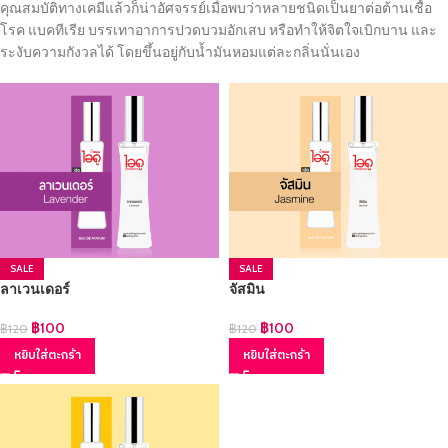
คุณสมบัติทางเคมีแล้วก็น่าอัศจรรย์เมื่อพบว่าหลายชนิดเป็นยาต่อต้านเชื้อ
โรค แบคทีเรีย บรรเทาอาการปวดบวมอักเสบ หรือทำให้จิตใจเบิกบาน และ
ระงับความกังวลได้ โดยขึ้นอยู่กับน้ำมันหอมแต่ละกลิ่นนั่นเอง
SALE
SALE
ลาเวนเดอร์
จัสมิน
฿
100
฿
100
฿
120
฿
120
หยิบใส่ตะกร้า
หยิบใส่ตะกร้า