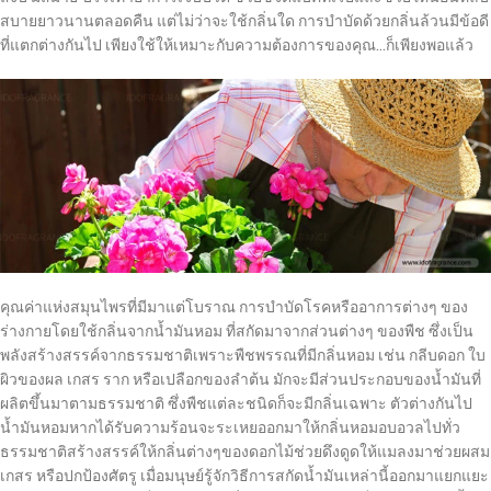
สบายยาวนานตลอดคืน แต่ไม่ว่าจะใช้กลิ่นใด การบำบัดด้วยกลิ่นล้วนมีข้อดี
ที่แตกต่างกันไป เพียงใช้ให้เหมาะกับความต้องการของคุณ…ก็เพียงพอแล้ว
คุณค่าแห่งสมุนไพรที่มีมาแต่โบราณ การบำบัดโรคหรืออาการต่างๆ ของ
ร่างกายโดยใช้กลิ่นจากน้ำมันหอม ที่สกัดมาจากส่วนต่างๆ ของพืช ซึ่งเป็น
พลังสร้างสรรค์จากธรรมชาติเพราะพืชพรรณที่มีกลิ่นหอม เช่น กลีบดอก ใบ
ผิวของผล เกสร ราก หรือเปลือกของลำต้น มักจะมีส่วนประกอบของน้ำมันที่
ผลิตขึ้นมาตามธรรมชาติ ซึ่งพืชแต่ละชนิดก็จะมีกลิ่นเฉพาะ ตัวต่างกันไป
น้ำมันหอมหากได้รับความร้อนจะระเหยออกมาให้กลิ่นหอมอบอวลไปทั่ว
ธรรมชาติสร้างสรรค์ให้กลิ่นต่างๆของดอกไม้ช่วยดึงดูดให้แมลงมาช่วยผสม
เกสร หรือปกป้องศัตรู เมื่อมนุษย์รู้จักวิธีการสกัดน้ำมันเหล่านี้ออกมาแยกแยะ