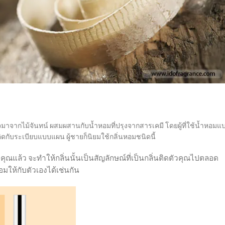
อาจมาจากไม้จันทน์ ผสมผสานกับน้ำหอมที่ปรุงจากสารเคมี โดยผู้ที่ใช้น้ำหอมแ
ึดติดกับระเบียบแบบแผน ผู้ชายก็นิยมใช้กลิ่นหอมชนิดนี้
บคุณแล้ว จะทำให้กลิ่นนั้นเป็นสัญลักษณ์ที่เป็นกลิ่นติดตัวคุณไปตลอด
ห้กับตัวเองได้เช่นกัน