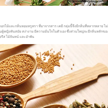
ม้และกลิ่นหอมหรูหรา ที่มาจากสาร เคมี กลุ่มนี้จึงมีกลิ่นที่หลากหลาย ไม่
บบผู้หญิงทันสมัย สง่างาม มีความมั่นใจในตัวเอง ซึ่งส่วนใหญ่จะมีกลิ่นหลักขอ
รีส ไม้จันทน์ และอำพัน