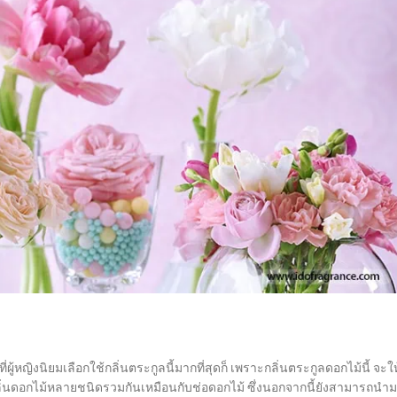
ู้หญิงนิยมเลือกใช้กลิ่นตระกูลนี้มากที่สุดก็ เพราะกลิ่นตระกูลดอกไม้นี้ จะให
ลิ่นดอกไม้หลายชนิดรวมกันเหมือนกับช่อดอกไม้ ซึ่งนอกจากนี้ยังสามารถนำ