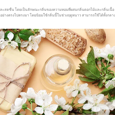
ะสดชื่น โดยเป็นลักษณะกลิ่นของความหอมที่ผสมกลิ่นดอกไม้และกลิ่นเนื้อ
ผยอย่างตรงไปตรงมา โดยนิยมใช้กลิ่นนี้ในช่วงฤดูหนาว สามารถใช้ได้ทั้งกลา