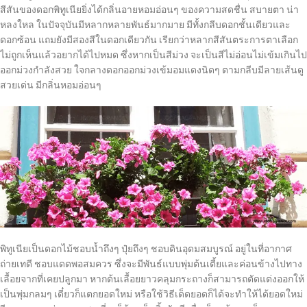
สีสันของดอกพิทูเนียยิ่งได้กลิ่นอายหอมอ่อนๆ ของความสดชื่น สบายตา น่า
หลงใหล ในปัจจุบันมีหลากหลายพันธ์มากมาย มีทั้งกลีบดอกชั้นเดียวและ
ดอกซ้อน แถมยังมีสองสีในดอกเดียวกัน เรียกว่าหลากสีสันตระการตาเลือก
ไม่ถูกเห็นแล้วอยากได้ไปหมด ซึ่งหากเป็นสีม่วง จะเป็นสีไม่อ่อนไม่เข้มเกินไป
ออกม่วงกำลังสวย ใจกลางดอกออกม่วงเข้มอมแดงนิดๆ ตามกลีบมีลายเส้นดู
สวยเด่น มีกลิ่นหอมอ่อนๆ
พิทูเนียเป็นดอกไม้ชอบน้ำถึงๆ ปุ๋ยถึงๆ ชอบดินอุดมสมบูรณ์ อยู่ในที่อากาศ
ถ่ายเทดี ชอบแดดพอสมควร ซึ่งจะมีพันธ์แบบพุ่มต้นเตี้ยและค่อนข้างไปทาง
เลื้อยจากที่เคยปลูกมา หากต้นเลื้อยยาวคลุมกระถางก็สามารถตัดแต่งออกให้
เป็นพุ่มกลมๆ เดี๋ยวก็แตกยอดใหม่ หรือใช้วิธีเด็ดยอดก็ได้จะทำให้ได้ยอดใหม่