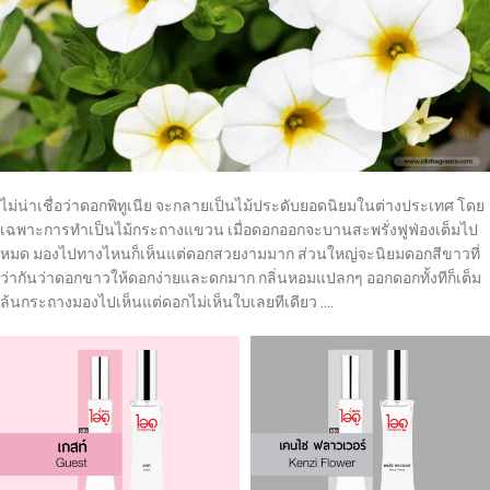
ไม่น่าเชื่อว่าดอกพิทูเนีย จะกลายเป็นไม้ประดับยอดนิยมในต่างประเทศ โดย
เฉพาะการทำเป็นไม้กระถางแขวน เมื่อดอกออกจะบานสะพรั่งฟูฟ่องเต็มไป
หมด มองไปทางไหนก็เห็นแต่ดอกสวยงามมาก ส่วนใหญ่จะนิยมดอกสีขาวที่
ว่ากันว่าดอกขาวให้ดอกง่ายและดกมาก กลิ่นหอมแปลกๆ ออกดอกทั้งทีก็เต็ม
ล้นกระถางมองไปเห็นแต่ดอกไม่เห็นใบเลยทีเดียว ….