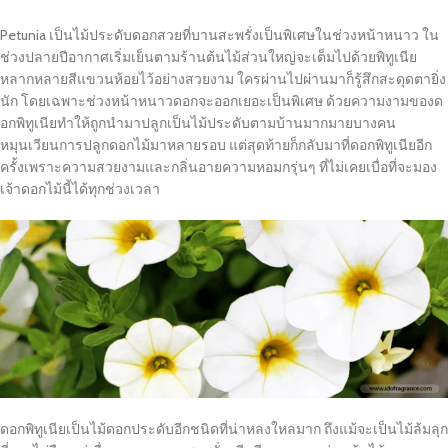
Petunia เป็นไม้ประดับดอกสวยที่บานสะพรั่งเป็นพิเศษในช่วงหน้าหนาว ใน
ช่วงปลายปีอากาศเริ่มเย็นตามร้านต้นไม้ส่วนใหญ่จะเต็มไปด้วยพิทูเนีย
หลากหลายสีแขวนห้อยไว้อย่างสวยงาม ใครผ่านไปผ่านมาก็รู้สึกสะดุดตายิ่ง
นัก โดยเฉพาะช่วงหน้าหนาวดอกจะออกเยอะเป็นพิเศษ ด้วยความงามของด
อกพิทูเนียทำให้ถูกนำมาปลูกเป็นไม้ประดับตามบ้านมากมายบางคน
หมุนเวียนการปลูกดอกไม้มาหลายรอบ แต่สุดท้ายก็กลับมาที่ดอกพิทูเนียอีก
ครั้งเพราะความสวยงามและกลิ่นอายความหอมกรุ่นๆ ที่ไม่เคยเบื่อที่จะมอง
เจ้าดอกไม้นี้ได้ทุกช่วงเวลา
ดอกพิทูเนียเป็นไม้ดอกประดับอีกชนิดที่น่าหลงใหลมาก ถึงแม้จะเป็นไม้ล้มลุก