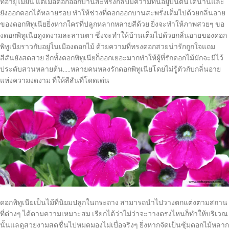
ที่อายุไม่ยืน แต่เมื่อดอกออกบานสะพรั่งกลีบมีความทนอยู่บนต้นได้นานและ
ยังออกดอกได้หลายรอบ ทำให้ช่วงที่ดอกออกบานสะพรั่งเต็มไปด้วยกลิ่นอาย
ของดอกพิทูเนียยิ่งหากใครที่ปลูกหลากหลายสีด้วย ยิ่งจะทำให้ภาพสวยๆ ขอ
งดอกพิทูเนียดูงดงามละลานตา ซึ่งจะทำให้บ้านเต็มไปด้วยกลิ่นอายของดอก
พิทูเนียราวกับอยู่ในเมืองดอกไม้ ด้วยความที่ทรงดอกสวยน่ารักถูกใจแถม
สีสันยังสดสวย อีกทั้งดอกพิทูเนียก็ออกเยอะมากทำให้ผู้ที่รักดอกไม้มักจะมีไว้
ประดับสวนหลายต้น…..หลายคนหลงรักดอกพิทูเนียโดยไม่รู้ตัวกับกลิ่นอาย
แห่งความงดงาม ที่ให้สีสันที่โดดเด่น
ดอกพิทูเนียเป็นไม้ที่นิยมปลูกในกระถาง สามารถนำไปวางตกแต่งตามสถาน
ที่ต่างๆ ได้ตามความเหมาะสม เรียกได้ว่าไม่ว่าจะวางตรงไหนก็ทำให้บริเวณ
นั้นแลดูสวยงามสดชื่นไปหมดมองไม่เบื่อจริงๆ ยิ่งหากจัดเป็นซุ้มดอกไม้หลาก