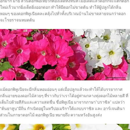
อีกมาก มาย ส่วนดอกพอเหี่ยวก็ต้องเด็ดทิ้งทันที เมื่อเด็ดแล้วดอกก็จะแตกดอก
ใหม่เร็วมากยิ่งเด็ดยิ่งออกดอก ทำให้มีดอกไม่ขาดต้น ทำให้ผู้ปลูกได้กลิ่น
หอมๆ ของดอกพิทูเนียคละคลุ้งไปทั่วทั้งบริเวณบ้านไม่ขาดสายจนกว่าดอก
จะโรยราจนหมดต้น
แม้ดอกพิทูเนียจะมีกลิ่นหอมอ่อนๆ แต่เมื่อปลูกแล้วจะทำให้ได้บรรยากาศ
กลิ่นอายของดอกไม้สวยๆ ที่ราวกับว่าเราได้อยู่ท่ามกลางทุ่งดอกไม้หลายสี ที่
เต็มไปด้วยสีสันและความสดชื่น ชื่อพิทูเนีย มาจากภาษา”บราซิล” แปลว่า
“ต้นยาสูบ”มีถิ่น กำเนิดอยู่ในทวีปอเมริกาใต้แถบบราซิล และ อาร์เจนตินา
ส่วนในภาษาดอกไม้ ดอกพิทูเนีย หมายถึง ความหวังอันสูงส่ง